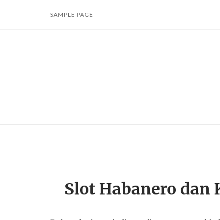
Skip
SAMPLE PAGE
to
content
Slot Habanero dan 