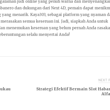
galaman judi online yang penuh warna dan menyenangka
abanero dan dukungan dari Next 4D, pemain dapat menikm
yang menarik. Kaya303, sebagai platform yang nyaman d
merasakan semua keseruan ini. Jadi, siapkah Anda untuk
3 dan menemukan keseruan yang belum pernah Anda rasak
beruntungan selalu menyertai Anda!
NEXT
mukau
Strategi Efektif Bermain Slot Haba
Alf