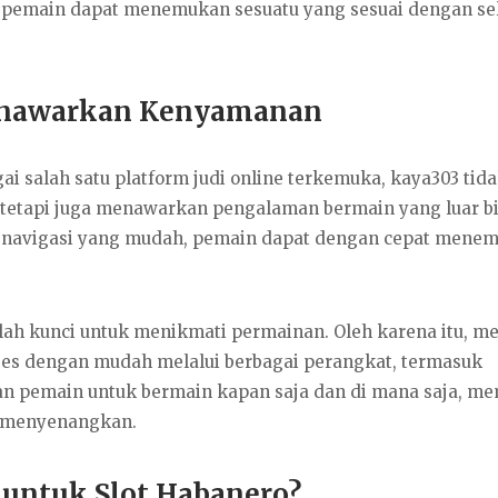
, pemain dapat menemukan sesuatu yang sesuai dengan se
Menawarkan Kenyamanan
ai salah satu platform judi online terkemuka, kaya303 tid
 tetapi juga menawarkan pengalaman bermain yang luar bi
 navigasi yang mudah, pemain dapat dengan cepat mene
 kunci untuk menikmati permainan. Oleh karena itu, m
es dengan mudah melalui berbagai perangkat, termasuk
an pemain untuk bermain kapan saja dan di mana saja, m
n menyenangkan.
untuk Slot Habanero?