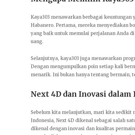
Kaya303 menawarkan berbagai keuntungan ya
Habanero. Pertama, mereka menyediakan bon
yang baik untuk memulai perjalanan Anda di
uang.
Selanjutnya, kaya303 juga menawarkan prog
Dengan mengumpulkan poin setiap kali ber
menarik. Ini bukan hanya tentang bermain, t
Next 4D dan Inovasi dalam 
Sebelum kita melanjutkan, mari kita sedikit
Indonesia, Next 4D dikenal sebagai salah s
dikenal dengan inovasi dan kualitas permain