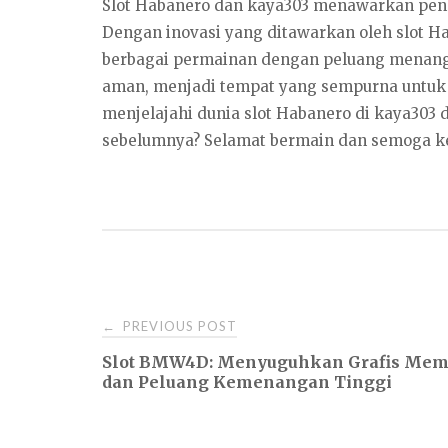
Slot Habanero dan kaya303 menawarkan pen
Dengan inovasi yang ditawarkan oleh slot H
berbagai permainan dengan peluang menang 
aman, menjadi tempat yang sempurna untuk 
menjelajahi dunia slot Habanero di kaya30
sebelumnya? Selamat bermain dan semoga ke
Post
PREVIOUS POST
←
Slot BMW4D: Menyuguhkan Grafis Me
navigation
dan Peluang Kemenangan Tinggi