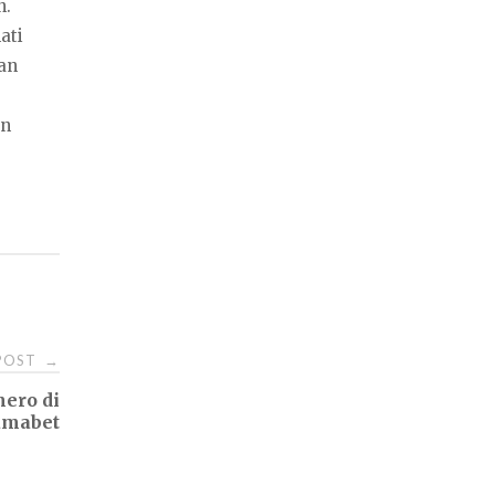
n.
ati
an
an
 POST
→
nero di
amabet