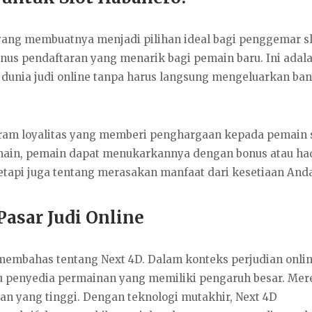
ng membuatnya menjadi pilihan ideal bagi penggemar sl
us pendaftaran yang menarik bagi pemain baru. Ini adala
 dunia judi online tanpa harus langsung mengeluarkan ba
ram loyalitas yang memberi penghargaan kepada pemain s
main, pemain dapat menukarkannya dengan bonus atau ha
etapi juga tentang merasakan manfaat dari kesetiaan Anda
Pasar Judi Online
 membahas tentang Next 4D. Dalam konteks perjudian onlin
atu penyedia permainan yang memiliki pengaruh besar. Mer
an yang tinggi. Dengan teknologi mutakhir, Next 4D