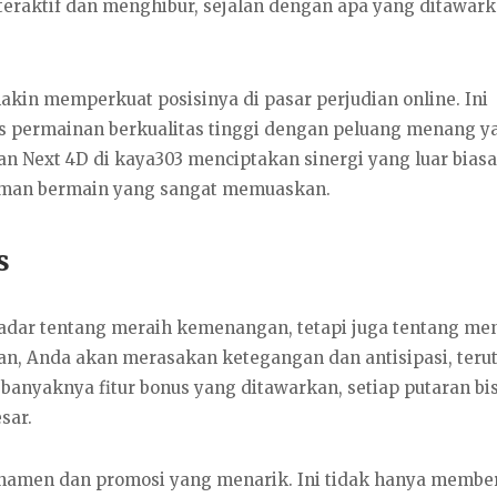
raktif dan menghibur, sejalan dengan apa yang ditawar
kin memperkuat posisinya di pasar perjudian online. Ini
permainan berkualitas tinggi dengan peluang menang y
an Next 4D di kaya303 menciptakan sinergi yang luar biasa
aman bermain yang sangat memuaskan.
s
adar tentang meraih kemenangan, tetapi juga tentang me
an, Anda akan merasakan ketegangan dan antisipasi, ter
 banyaknya fitur bonus yang ditawarkan, setiap putaran bi
sar.
rnamen dan promosi yang menarik. Ini tidak hanya membe