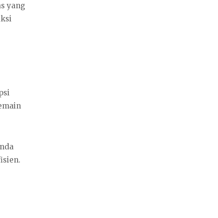
as yang
ksi
psi
pemain
Anda
isien.