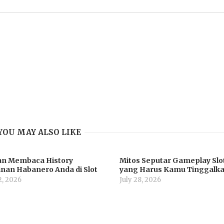
YOU MAY ALSO LIKE
n Membaca History
Mitos Seputar Gameplay Slo
nan Habanero Anda di Slot
yang Harus Kamu Tinggalk
2, 2026
July 28, 2026