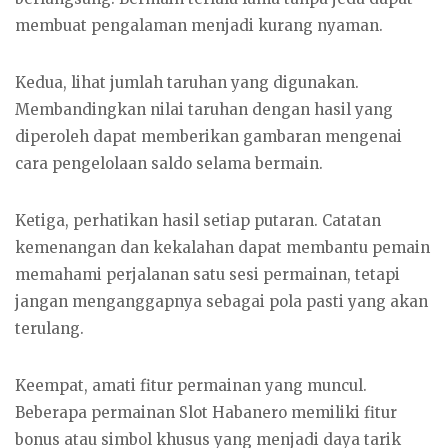
membuat pengalaman menjadi kurang nyaman.
Kedua, lihat jumlah taruhan yang digunakan.
Membandingkan nilai taruhan dengan hasil yang
diperoleh dapat memberikan gambaran mengenai
cara pengelolaan saldo selama bermain.
Ketiga, perhatikan hasil setiap putaran. Catatan
kemenangan dan kekalahan dapat membantu pemain
memahami perjalanan satu sesi permainan, tetapi
jangan menganggapnya sebagai pola pasti yang akan
terulang.
Keempat, amati fitur permainan yang muncul.
Beberapa permainan Slot Habanero memiliki fitur
bonus atau simbol khusus yang menjadi daya tarik