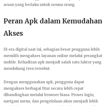
acuan yang berlaku untuk semua orang.
Peran Apk dalam Kemudahan
Akses
Di era digital saat ini, sebagian besar pengguna lebih
memilih mengakses layanan online melalui perangkat
mobile. Kehadiran apk menjadi salah satu faktor yang
mendukung tren tersebut.
Dengan menggunakan apk, pengguna dapat
mengakses berbagai fitur secara lebih cepat
dibandingkan melalui browser biasa. Proses login,
navigasi menu, dan pengelolaan akun menjadi lebih