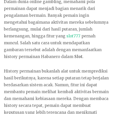
Dalam dunia online gambling, memahami pola
permainan dapat menjadi bagian menarik dari
pengalaman bermain. Banyak pemain ingin
mengetahui bagaimana aktivitas mereka sebelumnya
berlangsung, mulai dari hasil putaran, jumlah
kemenangan, hingga fitur yang
slot777
pernah
muncul. Salah satu cara untuk mendapatkan
gambaran tersebut adalah dengan memanfaatkan
history permainan Habanero dalam
Slot
.
History permainan bukanlah alat untuk memprediksi
hasil berikutnya, karena setiap putaran tetap berjalan
berdasarkan sistem acak. Namun, fitur ini dapat
membantu pemain melihat kembali aktivitas bermain
dan memahami kebiasaan mereka. Dengan membaca
history secara tepat, pemain dapat membuat
keputusan yang lebih terencana dan menikmati