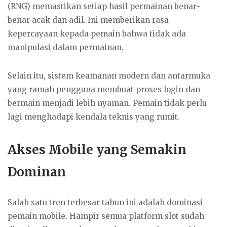
(RNG) memastikan setiap hasil permainan benar-
benar acak dan adil. Ini memberikan rasa
kepercayaan kepada pemain bahwa tidak ada
manipulasi dalam permainan.
Selain itu, sistem keamanan modern dan antarmuka
yang ramah pengguna membuat proses login dan
bermain menjadi lebih nyaman. Pemain tidak perlu
lagi menghadapi kendala teknis yang rumit.
Akses Mobile yang Semakin
Dominan
Salah satu tren terbesar tahun ini adalah dominasi
pemain mobile. Hampir semua platform slot sudah