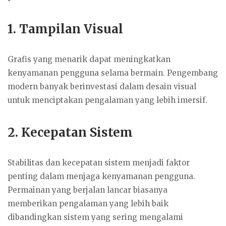
1. Tampilan Visual
Grafis yang menarik dapat meningkatkan
kenyamanan pengguna selama bermain. Pengembang
modern banyak berinvestasi dalam desain visual
untuk menciptakan pengalaman yang lebih imersif.
2. Kecepatan Sistem
Stabilitas dan kecepatan sistem menjadi faktor
penting dalam menjaga kenyamanan pengguna.
Permainan yang berjalan lancar biasanya
memberikan pengalaman yang lebih baik
dibandingkan sistem yang sering mengalami