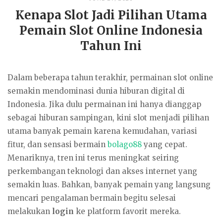
Kenapa Slot Jadi Pilihan Utama
Pemain Slot Online Indonesia
Tahun Ini
Dalam beberapa tahun terakhir, permainan slot online
semakin mendominasi dunia hiburan digital di
Indonesia. Jika dulu permainan ini hanya dianggap
sebagai hiburan sampingan, kini slot menjadi pilihan
utama banyak pemain karena kemudahan, variasi
fitur, dan sensasi bermain
bolago88
yang cepat.
Menariknya, tren ini terus meningkat seiring
perkembangan teknologi dan akses internet yang
semakin luas. Bahkan, banyak pemain yang langsung
mencari pengalaman bermain begitu selesai
melakukan
login
ke platform favorit mereka.