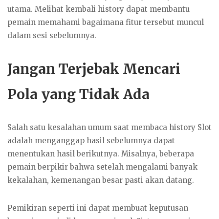
utama. Melihat kembali history dapat membantu
pemain memahami bagaimana fitur tersebut muncul
dalam sesi sebelumnya.
Jangan Terjebak Mencari
Pola yang Tidak Ada
Salah satu kesalahan umum saat membaca history Slot
adalah menganggap hasil sebelumnya dapat
menentukan hasil berikutnya. Misalnya, beberapa
pemain berpikir bahwa setelah mengalami banyak
kekalahan, kemenangan besar pasti akan datang.
Pemikiran seperti ini dapat membuat keputusan