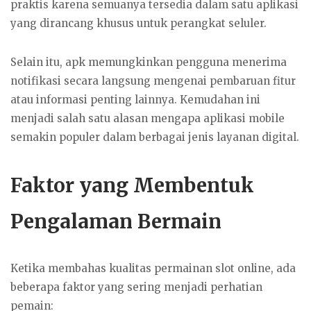
praktis karena semuanya tersedia dalam satu aplikasi
yang dirancang khusus untuk perangkat seluler.
Selain itu, apk memungkinkan pengguna menerima
notifikasi secara langsung mengenai pembaruan fitur
atau informasi penting lainnya. Kemudahan ini
menjadi salah satu alasan mengapa aplikasi mobile
semakin populer dalam berbagai jenis layanan digital.
Faktor yang Membentuk
Pengalaman Bermain
Ketika membahas kualitas permainan slot online, ada
beberapa faktor yang sering menjadi perhatian
pemain: