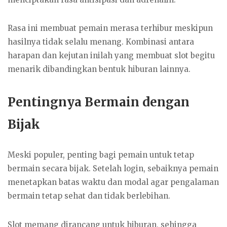
Rasa ini membuat pemain merasa terhibur meskipun
hasilnya tidak selalu menang. Kombinasi antara
harapan dan kejutan inilah yang membuat slot begitu
menarik dibandingkan bentuk hiburan lainnya.
Pentingnya Bermain dengan
Bijak
Meski populer, penting bagi pemain untuk tetap
bermain secara bijak. Setelah login, sebaiknya pemain
menetapkan batas waktu dan modal agar pengalaman
bermain tetap sehat dan tidak berlebihan.
Slot memang dirancang untuk hiburan, sehingga