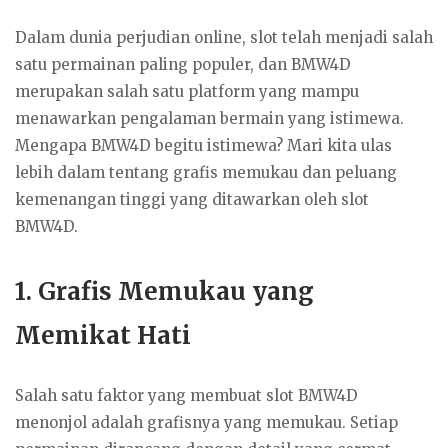
Dalam dunia perjudian online, slot telah menjadi salah
satu permainan paling populer, dan BMW4D
merupakan salah satu platform yang mampu
menawarkan pengalaman bermain yang istimewa.
Mengapa BMW4D begitu istimewa? Mari kita ulas
lebih dalam tentang grafis memukau dan peluang
kemenangan tinggi yang ditawarkan oleh slot
BMW4D.
1. Grafis Memukau yang
Memikat Hati
Salah satu faktor yang membuat slot BMW4D
menonjol adalah grafisnya yang memukau. Setiap