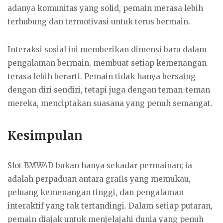
adanya komunitas yang solid, pemain merasa lebih
terhubung dan termotivasi untuk terus bermain.
Interaksi sosial ini memberikan dimensi baru dalam
pengalaman bermain, membuat setiap kemenangan
terasa lebih berarti. Pemain tidak hanya bersaing
dengan diri sendiri, tetapi juga dengan teman-teman
mereka, menciptakan suasana yang penuh semangat.
Kesimpulan
Slot BMW4D bukan hanya sekadar permainan; ia
adalah perpaduan antara grafis yang memukau,
peluang kemenangan tinggi, dan pengalaman
interaktif yang tak tertandingi. Dalam setiap putaran,
pemain diajak untuk menjelajahi dunia yang penuh