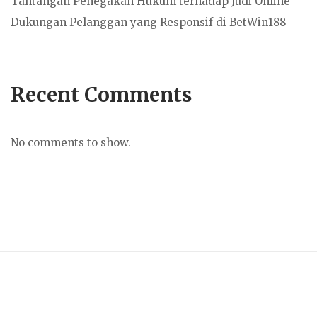
Tantangan Penegakan Hukum terhadap Judi Online
Dukungan Pelanggan yang Responsif di BetWin188
Recent Comments
No comments to show.