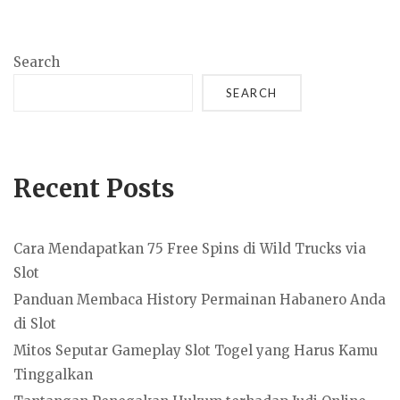
Search
SEARCH
Recent Posts
Cara Mendapatkan 75 Free Spins di Wild Trucks via
Slot
Panduan Membaca History Permainan Habanero Anda
di Slot
Mitos Seputar Gameplay Slot Togel yang Harus Kamu
Tinggalkan