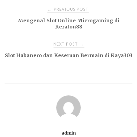
Post
PREVIOUS POST
←
Mengenal Slot Online Microgaming di
navigation
Keraton88
NEXT POST
→
Slot Habanero dan Keseruan Bermain di Kaya303
admin