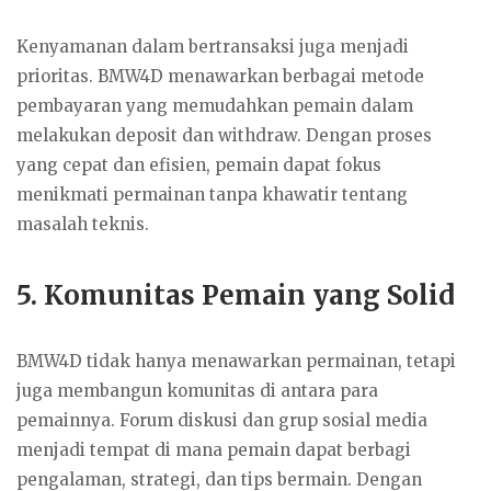
Kenyamanan dalam bertransaksi juga menjadi
prioritas. BMW4D menawarkan berbagai metode
pembayaran yang memudahkan pemain dalam
melakukan deposit dan withdraw. Dengan proses
yang cepat dan efisien, pemain dapat fokus
menikmati permainan tanpa khawatir tentang
masalah teknis.
5. Komunitas Pemain yang Solid
BMW4D tidak hanya menawarkan permainan, tetapi
juga membangun komunitas di antara para
pemainnya. Forum diskusi dan grup sosial media
menjadi tempat di mana pemain dapat berbagi
pengalaman, strategi, dan tips bermain. Dengan