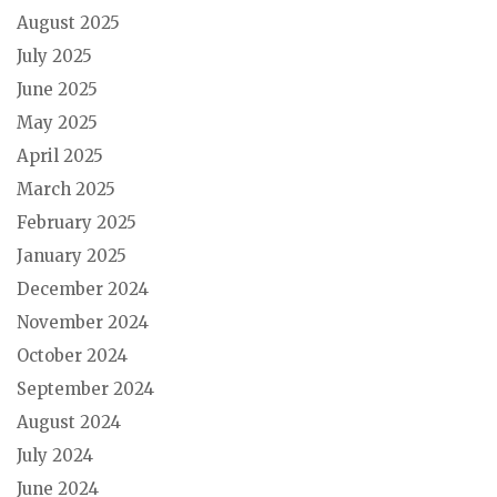
August 2025
July 2025
June 2025
May 2025
April 2025
March 2025
February 2025
January 2025
December 2024
November 2024
October 2024
September 2024
August 2024
July 2024
June 2024