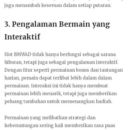
juga menambah keseruan dalam setiap putaran.
3. Pengalaman Bermain yang
Interaktif
Slot BMW4D tidak hanya berfungsi sebagai sarana
hiburan, tetapi juga sebagai pengalaman interaktif.
Dengan fitur seperti permainan bonus dan tantangan
harian, pemain dapat terlibat lebih dalam dalam
permainan. Interaksi ini tidak hanya membuat
permainan lebih menarik, tetapi juga memberikan
peluang tambahan untuk memenangkan hadiah.
Permainan yang melibatkan strategi dan
keberuntungan sering kali memberikan rasa puas