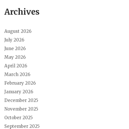
Archives
August 2026
July 2026
June 2026
May 2026
April 2026
March 2026
February 2026
January 2026
December 2025
November 2025
October 2025
September 2025