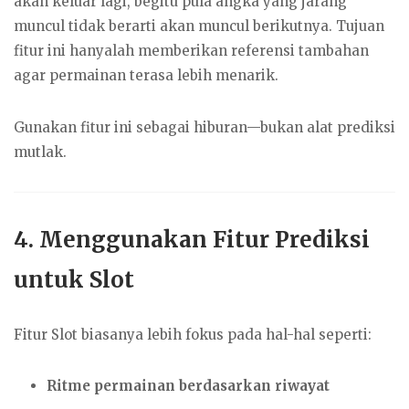
akan keluar lagi, begitu pula angka yang jarang
muncul tidak berarti akan muncul berikutnya. Tujuan
fitur ini hanyalah memberikan referensi tambahan
agar permainan terasa lebih menarik.
Gunakan fitur ini sebagai hiburan—bukan alat prediksi
mutlak.
4. Menggunakan Fitur Prediksi
untuk Slot
Fitur Slot biasanya lebih fokus pada hal-hal seperti:
Ritme permainan berdasarkan riwayat