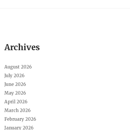
Archives
August 2026
July 2026
June 2026
May 2026
April 2026
March 2026
February 2026
January 2026