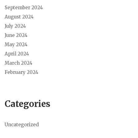
September 2024
August 2024
July 2024
June 2024
May 2024
April 2024
March 2024
February 2024
Categories
Uncategorized