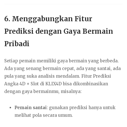
6. Menggabungkan Fitur
Prediksi dengan Gaya Bermain
Pribadi
Setiap pemain memiliki gaya bermain yang berbeda.
Ada yang senang bermain cepat, ada yang santai, ada
pula yang suka analisis mendalam. Fitur Prediksi
Angka 4D + Slot di KLIX4D bisa dikombinasikan
dengan gaya bermainmu, misalnya:
Pemain santai
: gunakan prediksi hanya untuk
melihat pola secara umum.