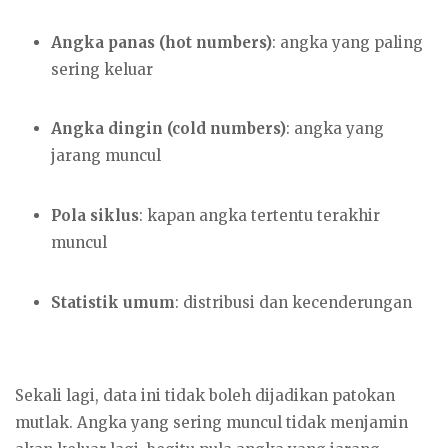
Angka panas (hot numbers)
: angka yang paling
sering keluar
Angka dingin (cold numbers)
: angka yang
jarang muncul
Pola siklus
: kapan angka tertentu terakhir
muncul
Statistik umum
: distribusi dan kecenderungan
Sekali lagi, data ini tidak boleh dijadikan patokan
mutlak. Angka yang sering muncul tidak menjamin