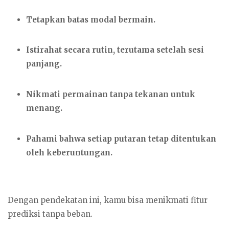
Tetapkan batas modal bermain.
Istirahat secara rutin, terutama setelah sesi
panjang.
Nikmati permainan tanpa tekanan untuk
menang.
Pahami bahwa setiap putaran tetap ditentukan
oleh keberuntungan.
Dengan pendekatan ini, kamu bisa menikmati fitur
prediksi tanpa beban.