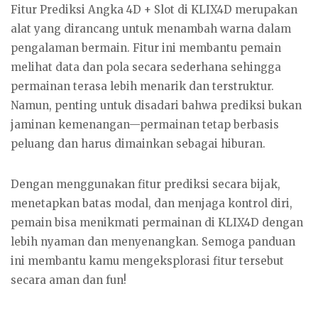
Fitur Prediksi Angka 4D + Slot di KLIX4D merupakan
alat yang dirancang untuk menambah warna dalam
pengalaman bermain. Fitur ini membantu pemain
melihat data dan pola secara sederhana sehingga
permainan terasa lebih menarik dan terstruktur.
Namun, penting untuk disadari bahwa prediksi bukan
jaminan kemenangan—permainan tetap berbasis
peluang dan harus dimainkan sebagai hiburan.
Dengan menggunakan fitur prediksi secara bijak,
menetapkan batas modal, dan menjaga kontrol diri,
pemain bisa menikmati permainan di KLIX4D dengan
lebih nyaman dan menyenangkan. Semoga panduan
ini membantu kamu mengeksplorasi fitur tersebut
secara aman dan fun!