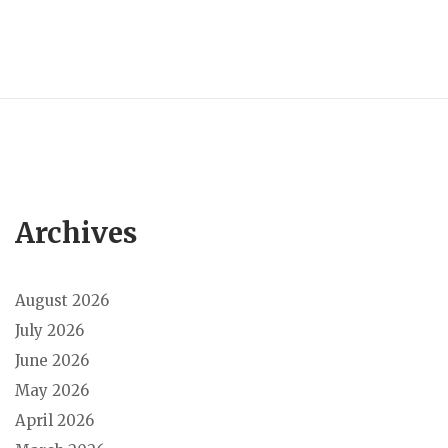
Archives
August 2026
July 2026
June 2026
May 2026
April 2026