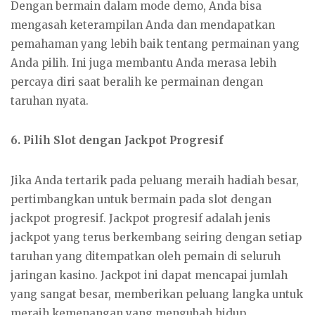
Dengan bermain dalam mode demo, Anda bisa
mengasah keterampilan Anda dan mendapatkan
pemahaman yang lebih baik tentang permainan yang
Anda pilih. Ini juga membantu Anda merasa lebih
percaya diri saat beralih ke permainan dengan
taruhan nyata.
6. Pilih Slot dengan Jackpot Progresif
Jika Anda tertarik pada peluang meraih hadiah besar,
pertimbangkan untuk bermain pada slot dengan
jackpot progresif. Jackpot progresif adalah jenis
jackpot yang terus berkembang seiring dengan setiap
taruhan yang ditempatkan oleh pemain di seluruh
jaringan kasino. Jackpot ini dapat mencapai jumlah
yang sangat besar, memberikan peluang langka untuk
meraih kemenangan yang mengubah hidup.