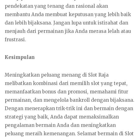
pendekatan yang tenang dan rasional akan
membantu Anda membuat keputusan yang lebih baik
dan lebih bijaksana. Jangan lupa untuk istirahat dan
menjauh dari permainan jika Anda merasa lelah atau
frustrasi.
Kesimpulan
Meningkatkan peluang menang di Slot Raja
melibatkan kombinasi dari memilih slot yang tepat,
memanfaatkan bonus dan promosi, memahami fitur
permainan, dan mengelola bankroll dengan bijaksana.
Dengan menerapkan trik-trik ini dan bermain dengan
strategi yang baik, Anda dapat memaksimalkan
pengalaman bermain Anda dan meningkatkan
peluang meraih kemenangan. Selamat bermain di Slot