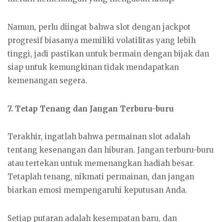
Namun, perlu diingat bahwa slot dengan jackpot
progresif biasanya memiliki volatilitas yang lebih
tinggi, jadi pastikan untuk bermain dengan bijak dan
siap untuk kemungkinan tidak mendapatkan
kemenangan segera.
7. Tetap Tenang dan Jangan Terburu-buru
Terakhir, ingatlah bahwa permainan slot adalah
tentang kesenangan dan hiburan. Jangan terburu-buru
atau tertekan untuk memenangkan hadiah besar.
Tetaplah tenang, nikmati permainan, dan jangan
biarkan emosi mempengaruhi keputusan Anda.
Setiap putaran adalah kesempatan baru, dan