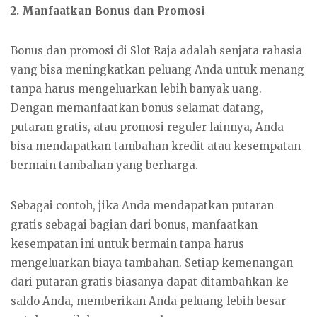
2. Manfaatkan Bonus dan Promosi
Bonus dan promosi di Slot Raja adalah senjata rahasia
yang bisa meningkatkan peluang Anda untuk menang
tanpa harus mengeluarkan lebih banyak uang.
Dengan memanfaatkan bonus selamat datang,
putaran gratis, atau promosi reguler lainnya, Anda
bisa mendapatkan tambahan kredit atau kesempatan
bermain tambahan yang berharga.
Sebagai contoh, jika Anda mendapatkan putaran
gratis sebagai bagian dari bonus, manfaatkan
kesempatan ini untuk bermain tanpa harus
mengeluarkan biaya tambahan. Setiap kemenangan
dari putaran gratis biasanya dapat ditambahkan ke
saldo Anda, memberikan Anda peluang lebih besar