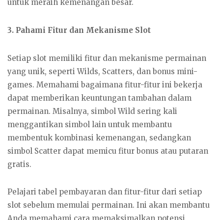
untuk meraih kemenangan besar.
3. Pahami Fitur dan Mekanisme Slot
Setiap slot memiliki fitur dan mekanisme permainan
yang unik, seperti Wilds, Scatters, dan bonus mini-
games. Memahami bagaimana fitur-fitur ini bekerja
dapat memberikan keuntungan tambahan dalam
permainan. Misalnya, simbol Wild sering kali
menggantikan simbol lain untuk membantu
membentuk kombinasi kemenangan, sedangkan
simbol Scatter dapat memicu fitur bonus atau putaran
gratis.
Pelajari tabel pembayaran dan fitur-fitur dari setiap
slot sebelum memulai permainan. Ini akan membantu
Anda memahami cara memaksimalkan potensi