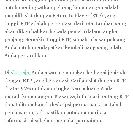
untuk meningkatkan peluang kemenangan adalah
memilih slot dengan Return to Player (RTP) yang
tinggi. RTP adalah persentase dari total taruhan yang
akan dikembalikan kepada pemain dalam jangka
panjang. Semakin tinggi RTP, semakin besar peluang
Anda untuk mendapatkan kembali uang yang telah
Anda pertaruhkan.
Di
slot raja
, Anda akan menemukan berbagai jenis slot
dengan RTP yang bervariasi. Carilah slot dengan RTP
di atas 95% untuk meningkatkan peluang Anda
meraih kemenangan. Biasanya, informasi tentang RTP
dapat ditemukan di deskripsi permainan atau tabel
pembayaran, jadi pastikan untuk memeriksa
informasi ini sebelum memulai permainan.