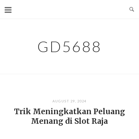
Skip
to
content
GD5688
AUGUST 29, 2024
Trik Meningkatkan Peluang
Menang di Slot Raja