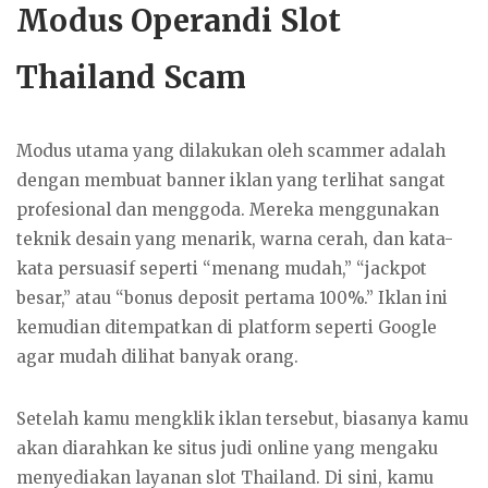
Modus Operandi Slot
Thailand Scam
Modus utama yang dilakukan oleh scammer adalah
dengan membuat banner iklan yang terlihat sangat
profesional dan menggoda. Mereka menggunakan
teknik desain yang menarik, warna cerah, dan kata-
kata persuasif seperti “menang mudah,” “jackpot
besar,” atau “bonus deposit pertama 100%.” Iklan ini
kemudian ditempatkan di platform seperti Google
agar mudah dilihat banyak orang.
Setelah kamu mengklik iklan tersebut, biasanya kamu
akan diarahkan ke situs judi online yang mengaku
menyediakan layanan slot Thailand. Di sini, kamu