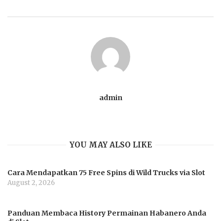
admin
YOU MAY ALSO LIKE
Cara Mendapatkan 75 Free Spins di Wild Trucks via Slot
August 2, 2026
Panduan Membaca History Permainan Habanero Anda