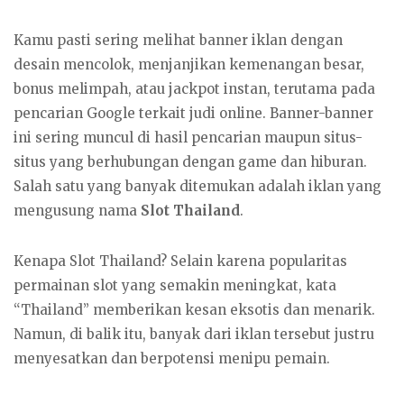
Kamu pasti sering melihat banner iklan dengan
desain mencolok, menjanjikan kemenangan besar,
bonus melimpah, atau jackpot instan, terutama pada
pencarian Google terkait judi online. Banner-banner
ini sering muncul di hasil pencarian maupun situs-
situs yang berhubungan dengan game dan hiburan.
Salah satu yang banyak ditemukan adalah iklan yang
mengusung nama
Slot Thailand
.
Kenapa Slot Thailand? Selain karena popularitas
permainan slot yang semakin meningkat, kata
“Thailand” memberikan kesan eksotis dan menarik.
Namun, di balik itu, banyak dari iklan tersebut justru
menyesatkan dan berpotensi menipu pemain.