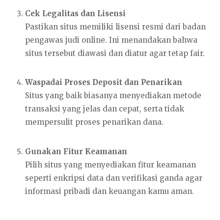
Cek Legalitas dan Lisensi
Pastikan situs memiliki lisensi resmi dari badan
pengawas judi online. Ini menandakan bahwa
situs tersebut diawasi dan diatur agar tetap fair.
Waspadai Proses Deposit dan Penarikan
Situs yang baik biasanya menyediakan metode
transaksi yang jelas dan cepat, serta tidak
mempersulit proses penarikan dana.
Gunakan Fitur Keamanan
Pilih situs yang menyediakan fitur keamanan
seperti enkripsi data dan verifikasi ganda agar
informasi pribadi dan keuangan kamu aman.