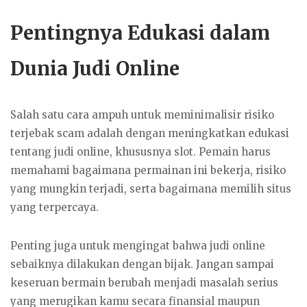
Pentingnya Edukasi dalam
Dunia Judi Online
Salah satu cara ampuh untuk meminimalisir risiko
terjebak scam adalah dengan meningkatkan edukasi
tentang judi online, khususnya slot. Pemain harus
memahami bagaimana permainan ini bekerja, risiko
yang mungkin terjadi, serta bagaimana memilih situs
yang terpercaya.
Penting juga untuk mengingat bahwa judi online
sebaiknya dilakukan dengan bijak. Jangan sampai
keseruan bermain berubah menjadi masalah serius
yang merugikan kamu secara finansial maupun