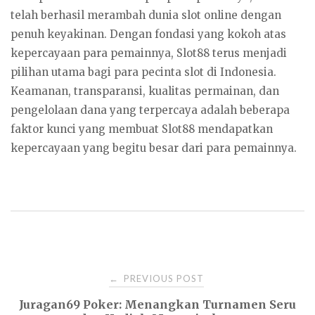
telah berhasil merambah dunia slot online dengan
penuh keyakinan. Dengan fondasi yang kokoh atas
kepercayaan para pemainnya, Slot88 terus menjadi
pilihan utama bagi para pecinta slot di Indonesia.
Keamanan, transparansi, kualitas permainan, dan
pengelolaan dana yang terpercaya adalah beberapa
faktor kunci yang membuat Slot88 mendapatkan
kepercayaan yang begitu besar dari para pemainnya.
Post
PREVIOUS POST
←
Juragan69 Poker: Menangkan Turnamen Seru
navigation