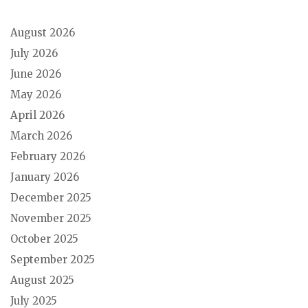
August 2026
July 2026
June 2026
May 2026
April 2026
March 2026
February 2026
January 2026
December 2025
November 2025
October 2025
September 2025
August 2025
July 2025