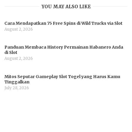
YOU MAY ALSO LIKE
Cara Mendapatkan 75 Free Spins di Wild Trucks via Slot
August 2, 2026
Panduan Membaca History Permainan Habanero Anda
di Slot
August 2, 2026
Mitos Seputar Gameplay Slot Togel yang Harus Kamu
Tinggalkan
July 28, 2026