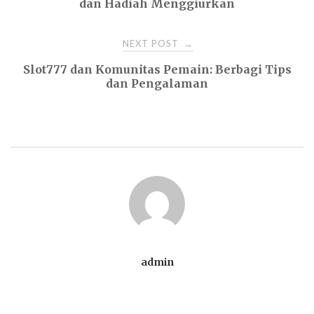
dan Hadiah Menggiurkan
NEXT POST
→
Slot777 dan Komunitas Pemain: Berbagi Tips
dan Pengalaman
admin