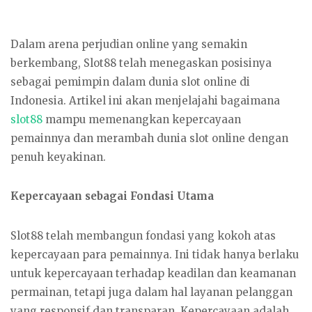
Dalam arena perjudian online yang semakin
berkembang, Slot88 telah menegaskan posisinya
sebagai pemimpin dalam dunia slot online di
Indonesia. Artikel ini akan menjelajahi bagaimana
slot88
mampu memenangkan kepercayaan
pemainnya dan merambah dunia slot online dengan
penuh keyakinan.
Kepercayaan sebagai Fondasi Utama
Slot88 telah membangun fondasi yang kokoh atas
kepercayaan para pemainnya. Ini tidak hanya berlaku
untuk kepercayaan terhadap keadilan dan keamanan
permainan, tetapi juga dalam hal layanan pelanggan
yang responsif dan transparan. Kepercayaan adalah