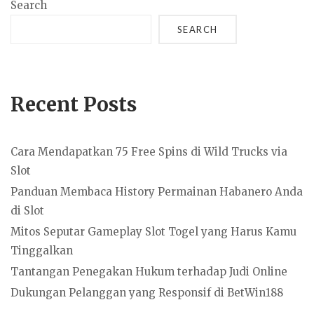
Search
SEARCH
Recent Posts
Cara Mendapatkan 75 Free Spins di Wild Trucks via
Slot
Panduan Membaca History Permainan Habanero Anda
di Slot
Mitos Seputar Gameplay Slot Togel yang Harus Kamu
Tinggalkan
Tantangan Penegakan Hukum terhadap Judi Online
Dukungan Pelanggan yang Responsif di BetWin188