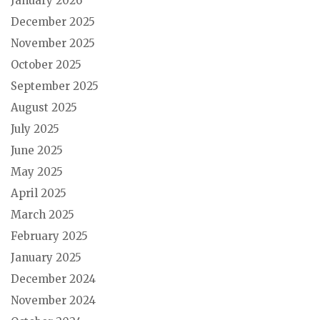
January 2026
December 2025
November 2025
October 2025
September 2025
August 2025
July 2025
June 2025
May 2025
April 2025
March 2025
February 2025
January 2025
December 2024
November 2024