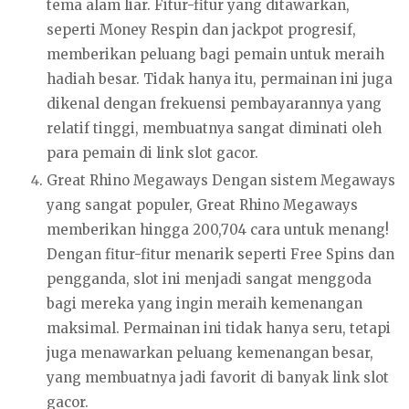
tema alam liar. Fitur-fitur yang ditawarkan,
seperti Money Respin dan jackpot progresif,
memberikan peluang bagi pemain untuk meraih
hadiah besar. Tidak hanya itu, permainan ini juga
dikenal dengan frekuensi pembayarannya yang
relatif tinggi, membuatnya sangat diminati oleh
para pemain di link slot gacor.
Great Rhino Megaways Dengan sistem Megaways
yang sangat populer, Great Rhino Megaways
memberikan hingga 200,704 cara untuk menang!
Dengan fitur-fitur menarik seperti Free Spins dan
pengganda, slot ini menjadi sangat menggoda
bagi mereka yang ingin meraih kemenangan
maksimal. Permainan ini tidak hanya seru, tetapi
juga menawarkan peluang kemenangan besar,
yang membuatnya jadi favorit di banyak link slot
gacor.