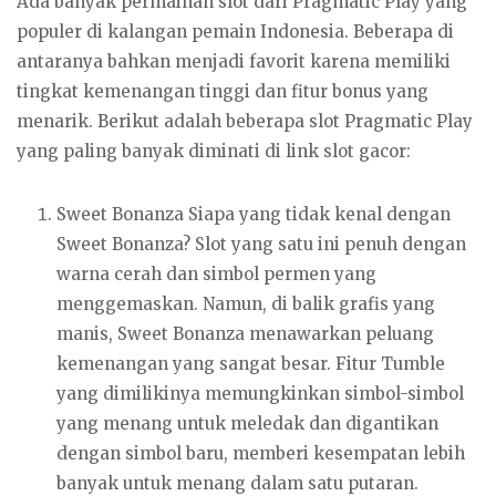
Ada banyak permainan slot dari Pragmatic Play yang
populer di kalangan pemain Indonesia. Beberapa di
antaranya bahkan menjadi favorit karena memiliki
tingkat kemenangan tinggi dan fitur bonus yang
menarik. Berikut adalah beberapa slot Pragmatic Play
yang paling banyak diminati di link slot gacor:
Sweet Bonanza Siapa yang tidak kenal dengan
Sweet Bonanza? Slot yang satu ini penuh dengan
warna cerah dan simbol permen yang
menggemaskan. Namun, di balik grafis yang
manis, Sweet Bonanza menawarkan peluang
kemenangan yang sangat besar. Fitur Tumble
yang dimilikinya memungkinkan simbol-simbol
yang menang untuk meledak dan digantikan
dengan simbol baru, memberi kesempatan lebih
banyak untuk menang dalam satu putaran.