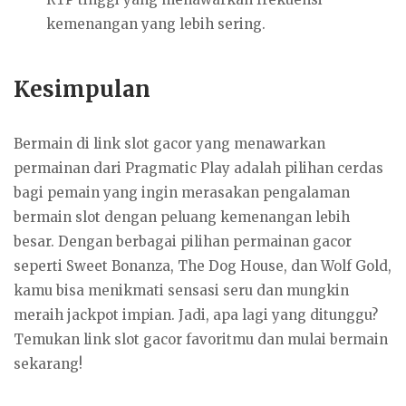
kemenangan yang lebih sering.
Kesimpulan
Bermain di link slot gacor yang menawarkan
permainan dari Pragmatic Play adalah pilihan cerdas
bagi pemain yang ingin merasakan pengalaman
bermain slot dengan peluang kemenangan lebih
besar. Dengan berbagai pilihan permainan gacor
seperti Sweet Bonanza, The Dog House, dan Wolf Gold,
kamu bisa menikmati sensasi seru dan mungkin
meraih jackpot impian. Jadi, apa lagi yang ditunggu?
Temukan link slot gacor favoritmu dan mulai bermain
sekarang!