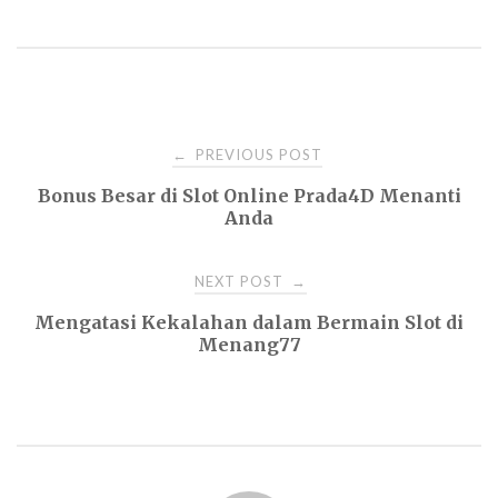
Post
PREVIOUS POST
←
Bonus Besar di Slot Online Prada4D Menanti
navigation
Anda
NEXT POST
→
Mengatasi Kekalahan dalam Bermain Slot di
Menang77