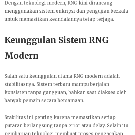
Dengan teknologi modern, RNG kini dirancang
menggunakan sistem enkripsi dan pengujian berkala
untuk memastikan keandalannya tetap terjaga.
Keunggulan Sistem RNG
Modern
Salah satu keunggulan utama RNG modern adalah
stabilitasnya. Sistem terbaru mampu berjalan
konsisten tanpa gangguan, bahkan saat diakses oleh
banyak pemain secara bersamaan.
Stabilitas ini penting karena memastikan setiap
putaran berlangsung tanpa error atau delay. Selain itu,
pembaruan teknologi membuat proses pengacakan