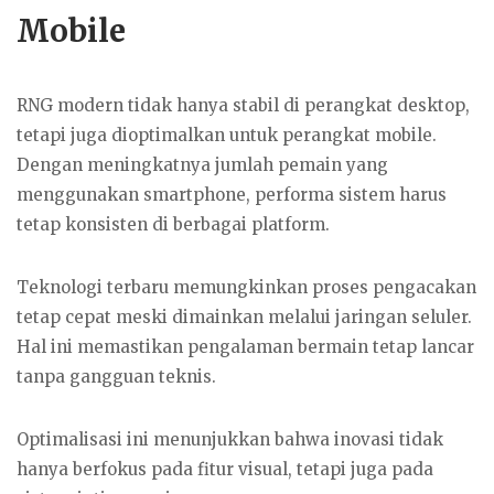
Mobile
RNG modern tidak hanya stabil di perangkat desktop,
tetapi juga dioptimalkan untuk perangkat mobile.
Dengan meningkatnya jumlah pemain yang
menggunakan smartphone, performa sistem harus
tetap konsisten di berbagai platform.
Teknologi terbaru memungkinkan proses pengacakan
tetap cepat meski dimainkan melalui jaringan seluler.
Hal ini memastikan pengalaman bermain tetap lancar
tanpa gangguan teknis.
Optimalisasi ini menunjukkan bahwa inovasi tidak
hanya berfokus pada fitur visual, tetapi juga pada