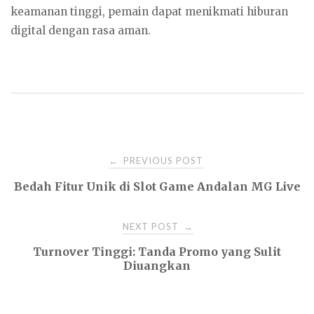
keamanan tinggi, pemain dapat menikmati hiburan
digital dengan rasa aman.
Post
PREVIOUS POST
←
Bedah Fitur Unik di Slot Game Andalan MG Live
navigation
NEXT POST
→
Turnover Tinggi: Tanda Promo yang Sulit
Diuangkan