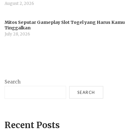
August 2, 2026
Mitos Seputar Gameplay Slot Togel yang Harus Kamu
Tinggalkan
July 28, 2026
Search
SEARCH
Recent Posts