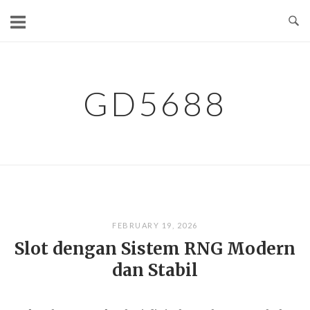
Skip
to
content
GD5688
FEBRUARY 19, 2026
Slot dengan Sistem RNG Modern
dan Stabil