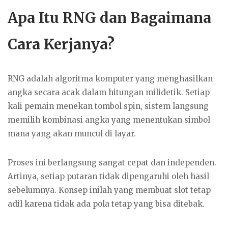
Apa Itu RNG dan Bagaimana
Cara Kerjanya?
RNG adalah algoritma komputer yang menghasilkan
angka secara acak dalam hitungan milidetik. Setiap
kali pemain menekan tombol spin, sistem langsung
memilih kombinasi angka yang menentukan simbol
mana yang akan muncul di layar.
Proses ini berlangsung sangat cepat dan independen.
Artinya, setiap putaran tidak dipengaruhi oleh hasil
sebelumnya. Konsep inilah yang membuat slot tetap
adil karena tidak ada pola tetap yang bisa ditebak.