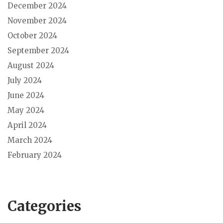
December 2024
November 2024
October 2024
September 2024
August 2024
July 2024
June 2024
May 2024
April 2024
March 2024
February 2024
Categories