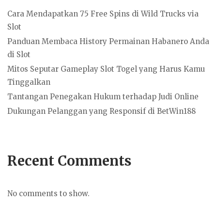
Cara Mendapatkan 75 Free Spins di Wild Trucks via
Slot
Panduan Membaca History Permainan Habanero Anda
di Slot
Mitos Seputar Gameplay Slot Togel yang Harus Kamu
Tinggalkan
Tantangan Penegakan Hukum terhadap Judi Online
Dukungan Pelanggan yang Responsif di BetWin188
Recent Comments
No comments to show.