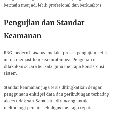
bermain menjadi lebih profesional dan berkualitas.
Pengujian dan Standar
Keamanan
RNG modern biasanya melalui proses pengujian ketat
untuk memastikan keakuratannya. Pengujian ini
dilakukan secara berkala guna menjaga konsistensi
sistem.
Standar keamanan juga terus ditingkatkan dengan
penggunaan enkripsi data dan perlindungan terhadap
akses tidak sah. Semua ini dirancang untuk
melindungi pemain sekaligus menjaga reputasi