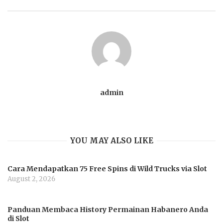
admin
YOU MAY ALSO LIKE
Cara Mendapatkan 75 Free Spins di Wild Trucks via Slot
August 2, 2026
Panduan Membaca History Permainan Habanero Anda
di Slot