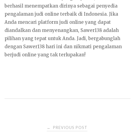
berhasil menempatkan dirinya sebagai penyedia
pengalaman judi online terbaik di Indonesia. Jika
Anda mencari platform judi online yang dapat
diandalkan dan menyenangkan, Sawer138 adalah
pilihan yang tepat untuk Anda. Jadi, bergabunglah
dengan Sawer138 hari ini dan nikmati pengalaman
berjudi online yang tak terlupakan!
Post
PREVIOUS POST
←