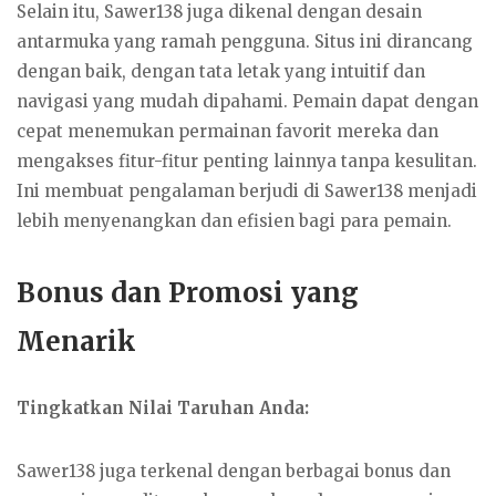
Selain itu, Sawer138 juga dikenal dengan desain
antarmuka yang ramah pengguna. Situs ini dirancang
dengan baik, dengan tata letak yang intuitif dan
navigasi yang mudah dipahami. Pemain dapat dengan
cepat menemukan permainan favorit mereka dan
mengakses fitur-fitur penting lainnya tanpa kesulitan.
Ini membuat pengalaman berjudi di Sawer138 menjadi
lebih menyenangkan dan efisien bagi para pemain.
Bonus dan Promosi yang
Menarik
Tingkatkan Nilai Taruhan Anda:
Sawer138 juga terkenal dengan berbagai bonus dan