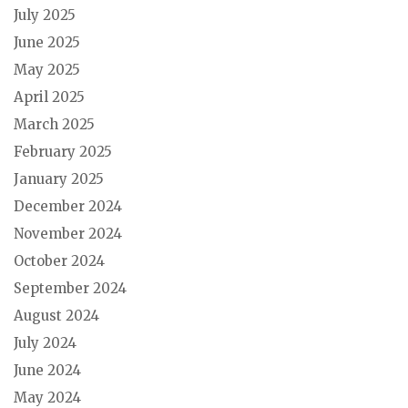
July 2025
June 2025
May 2025
April 2025
March 2025
February 2025
January 2025
December 2024
November 2024
October 2024
September 2024
August 2024
July 2024
June 2024
May 2024