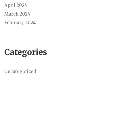
April 2024
March 2024
February 2024
Categories
Uncategorized