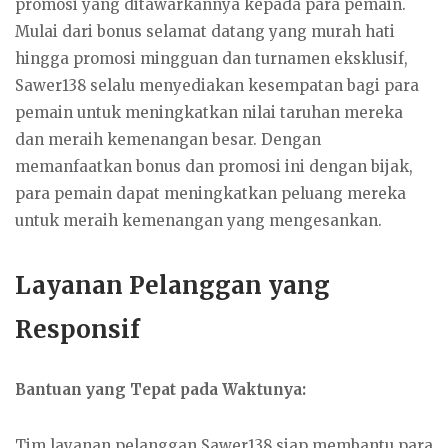
promosi yang ditawarkannya kepada para pemain.
Mulai dari bonus selamat datang yang murah hati
hingga promosi mingguan dan turnamen eksklusif,
Sawer138 selalu menyediakan kesempatan bagi para
pemain untuk meningkatkan nilai taruhan mereka
dan meraih kemenangan besar. Dengan
memanfaatkan bonus dan promosi ini dengan bijak,
para pemain dapat meningkatkan peluang mereka
untuk meraih kemenangan yang mengesankan.
Layanan Pelanggan yang
Responsif
Bantuan yang Tepat pada Waktunya:
Tim layanan pelanggan Sawer138 siap membantu para