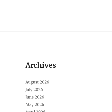
Archives
August 2026
July 2026
June 2026
May 2026