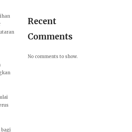
lihan
Recent
r
utaran
Comments
No comments to show.
n
ngkan
ulai
erus
 bagi