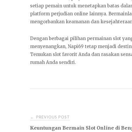
setiap pemain untuk menetapkan batas dala
platform perjudian online lainnya. Bermain
mengorbankan keamanan dan kesejahteraan 
Dengan berbagai pilihan permainan slot y
menyenangkan, Napi69 tetap menjadi destinas
Temukan slot favorit Anda dan rasakan sen
rumah Anda sendiri.
Post
PREVIOUS POST
←
Keuntungan Bermain Slot Online di Be
navigation