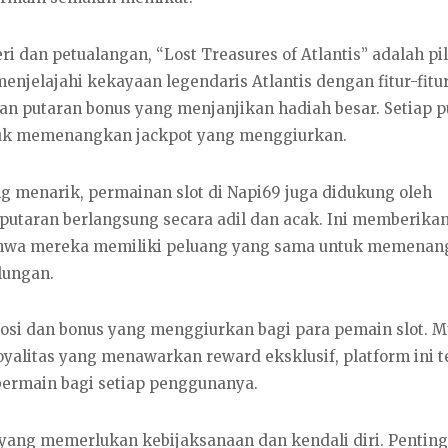
i dan petualangan, “Lost Treasures of Atlantis” adalah pi
enjelajahi kekayaan legendaris Atlantis dengan fitur-fitu
 putaran bonus yang menjanjikan hadiah besar. Setiap p
uk memenangkan jackpot yang menggiurkan.
 menarik, permainan slot di Napi69 juga didukung oleh
putaran berlangsung secara adil dan acak. Ini memberika
ahwa mereka memiliki peluang yang sama untuk memena
lungan.
mosi dan bonus yang menggiurkan bagi para pemain slot. M
yalitas yang menawarkan reward eksklusif, platform ini t
ermain bagi setiap penggunanya.
 yang memerlukan kebijaksanaan dan kendali diri. Penting