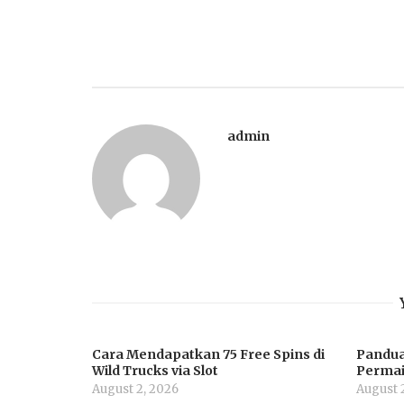
admin
Cara Mendapatkan 75 Free Spins di
Pandua
Wild Trucks via Slot
Permai
August 2, 2026
August 