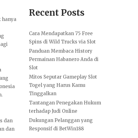
Recent Posts
k hanya
Cara Mendapatkan 75 Free
ng
Spins di Wild Trucks via Slot
bagi
Panduan Membaca History
Permainan Habanero Anda di
Slot
a
Mitos Seputar Gameplay Slot
yang
Togel yang Harus Kamu
onesia
Tinggalkan
n.
Tantangan Penegakan Hukum
terhadap Judi Online
Dukungan Pelanggan yang
is dan
Responsif di BetWin188
an dan