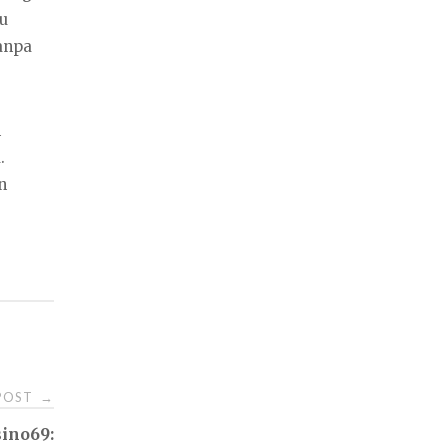
u
anpa
n
.
n
 POST
→
ino69: