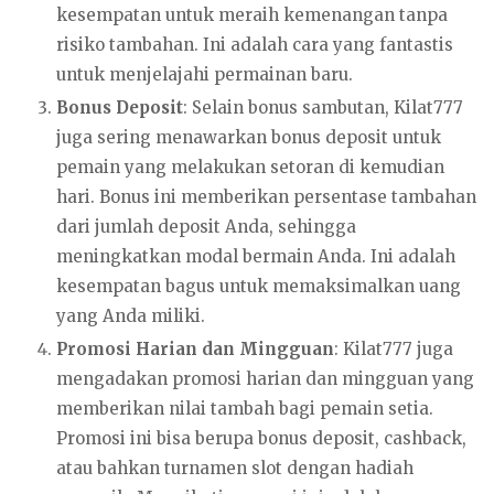
kesempatan untuk meraih kemenangan tanpa
risiko tambahan. Ini adalah cara yang fantastis
untuk menjelajahi permainan baru.
Bonus Deposit
: Selain bonus sambutan, Kilat777
juga sering menawarkan bonus deposit untuk
pemain yang melakukan setoran di kemudian
hari. Bonus ini memberikan persentase tambahan
dari jumlah deposit Anda, sehingga
meningkatkan modal bermain Anda. Ini adalah
kesempatan bagus untuk memaksimalkan uang
yang Anda miliki.
Promosi Harian dan Mingguan
: Kilat777 juga
mengadakan promosi harian dan mingguan yang
memberikan nilai tambah bagi pemain setia.
Promosi ini bisa berupa bonus deposit, cashback,
atau bahkan turnamen slot dengan hadiah