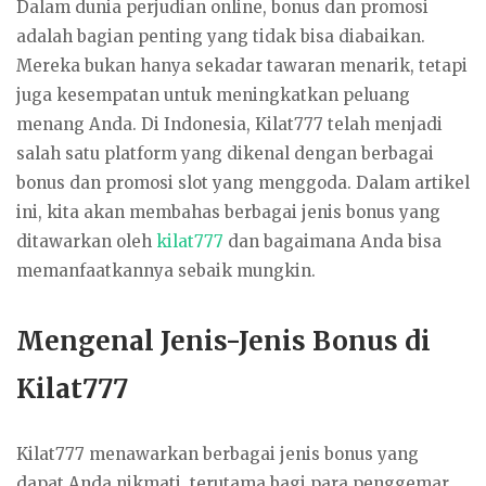
Dalam dunia perjudian online, bonus dan promosi
adalah bagian penting yang tidak bisa diabaikan.
Mereka bukan hanya sekadar tawaran menarik, tetapi
juga kesempatan untuk meningkatkan peluang
menang Anda. Di Indonesia, Kilat777 telah menjadi
salah satu platform yang dikenal dengan berbagai
bonus dan promosi slot yang menggoda. Dalam artikel
ini, kita akan membahas berbagai jenis bonus yang
ditawarkan oleh
kilat777
dan bagaimana Anda bisa
memanfaatkannya sebaik mungkin.
Mengenal Jenis-Jenis Bonus di
Kilat777
Kilat777 menawarkan berbagai jenis bonus yang
dapat Anda nikmati, terutama bagi para penggemar