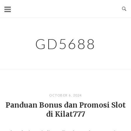
Skip
to
content
GD5688
OCTOBER 6, 2024
Panduan Bonus dan Promosi Slot
di Kilat777