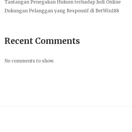
Tantangan Penegakan Hukum terhadap Judi Online
Dukungan Pelanggan yang Responsif di BetWin188
Recent Comments
No comments to show.