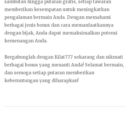
sambutan hingga putaran gratis, setiap tawaran
memberikan kesempatan untuk meningkatkan
pengalaman bermain Anda. Dengan memahami
berbagai jenis bonus dan cara memanfaatkannya
dengan bijak, Anda dapat memaksimalkan potensi
kemenangan Anda.
Bergabunglah dengan Kilat777 sekarang dan nikmati
berbagai bonus yang menanti Anda! Selamat bermain,
dan semoga setiap putaran memberikan
keberuntungan yang diharapkan!