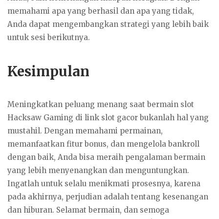
memahami apa yang berhasil dan apa yang tidak,
Anda dapat mengembangkan strategi yang lebih baik
untuk sesi berikutnya.
Kesimpulan
Meningkatkan peluang menang saat bermain slot
Hacksaw Gaming di link slot gacor bukanlah hal yang
mustahil. Dengan memahami permainan,
memanfaatkan fitur bonus, dan mengelola bankroll
dengan baik, Anda bisa meraih pengalaman bermain
yang lebih menyenangkan dan menguntungkan.
Ingatlah untuk selalu menikmati prosesnya, karena
pada akhirnya, perjudian adalah tentang kesenangan
dan hiburan. Selamat bermain, dan semoga