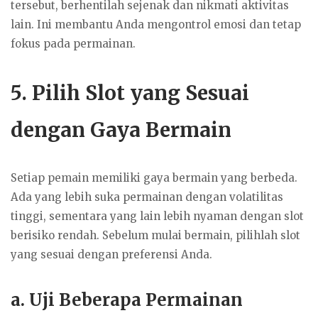
tersebut, berhentilah sejenak dan nikmati aktivitas
lain. Ini membantu Anda mengontrol emosi dan tetap
fokus pada permainan.
5. Pilih Slot yang Sesuai
dengan Gaya Bermain
Setiap pemain memiliki gaya bermain yang berbeda.
Ada yang lebih suka permainan dengan volatilitas
tinggi, sementara yang lain lebih nyaman dengan slot
berisiko rendah. Sebelum mulai bermain, pilihlah slot
yang sesuai dengan preferensi Anda.
a. Uji Beberapa Permainan