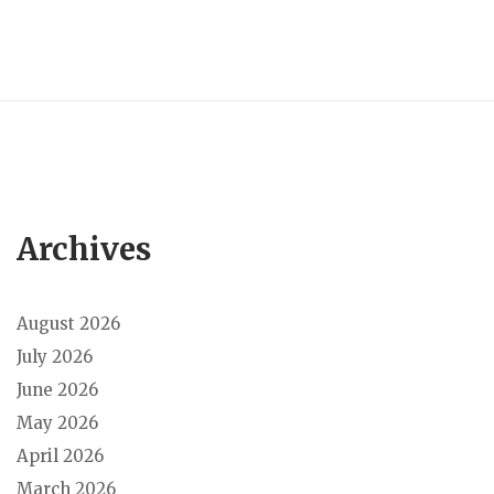
Archives
August 2026
July 2026
June 2026
May 2026
April 2026
March 2026