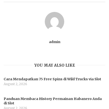
admin
YOU MAY ALSO LIKE
Cara Mendapatkan 75 Free Spins di Wild Trucks via Slot
August 2, 2026
Panduan Membaca History Permainan Habanero Anda
di Slot
August 2, 2026