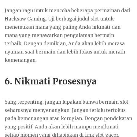
Jangan ragu untuk mencoba beberapa permainan dari
Hacksaw Gaming. Uji berbagai judul slot untuk
menemukan mana yang paling Anda nikmati dan
mana yang menawarkan pengalaman bermain
terbaik. Dengan demikian, Anda akan lebih merasa
nyaman saat bermain dan lebih fokus untuk meraih
kemenangan.
6. Nikmati Prosesnya
Yang terpenting, jangan lupakan bahwa bermain slot
seharusnya menyenangkan. Jangan terlalu terfokus
pada kemenangan atau kerugian. Dengan pendekatan
yang positif, Anda akan lebih mampu menikmati
setiap momen yang dihabiskan di link slot gacor.