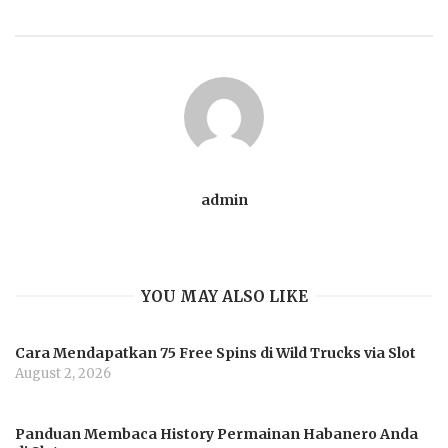
admin
YOU MAY ALSO LIKE
Cara Mendapatkan 75 Free Spins di Wild Trucks via Slot
August 2, 2026
Panduan Membaca History Permainan Habanero Anda