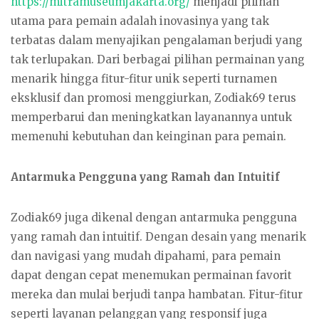
https://mitramuseumjakarta.org/
menjadi pilihan
utama para pemain adalah inovasinya yang tak
terbatas dalam menyajikan pengalaman berjudi yang
tak terlupakan. Dari berbagai pilihan permainan yang
menarik hingga fitur-fitur unik seperti turnamen
eksklusif dan promosi menggiurkan, Zodiak69 terus
memperbarui dan meningkatkan layanannya untuk
memenuhi kebutuhan dan keinginan para pemain.
Antarmuka Pengguna yang Ramah dan Intuitif
Zodiak69 juga dikenal dengan antarmuka pengguna
yang ramah dan intuitif. Dengan desain yang menarik
dan navigasi yang mudah dipahami, para pemain
dapat dengan cepat menemukan permainan favorit
mereka dan mulai berjudi tanpa hambatan. Fitur-fitur
seperti layanan pelanggan yang responsif juga