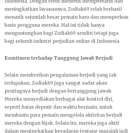
Indonesia. Dengan terus menerus memperbarui dan
meningkatkan layanannya, Zodiak69 telah berhasil
menarik sejumlah besar pemain baru dan memperluas
basis pengguna mereka. Hal ini tidak hanya
menguntungkan bagi Zodiak69 sendiri tetapi juga
bagi seluruh industri perjudian online di Indonesia.
Komitmen terhadap Tanggung Jawab Berjudi
Selain memberikan pengalaman berjudi yang tak
terlupakan, Zodiak69 juga sangat sadar akan
pentingnya berjudi dengan bertanggung jawab.
Mereka menyediakan berbagai alat kontrol diri,
seperti batas deposit dan waktu bermain, untuk
membantu para pemain mengelola aktivitas berjudi
mereka dengan bijak. Selain itu, mereka juga aktif
dalam meningkatkan kesadaran tentang masalah judi