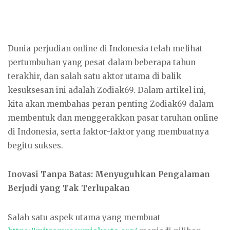
Dunia perjudian online di Indonesia telah melihat
pertumbuhan yang pesat dalam beberapa tahun
terakhir, dan salah satu aktor utama di balik
kesuksesan ini adalah Zodiak69. Dalam artikel ini,
kita akan membahas peran penting Zodiak69 dalam
membentuk dan menggerakkan pasar taruhan online
di Indonesia, serta faktor-faktor yang membuatnya
begitu sukses.
Inovasi Tanpa Batas: Menyuguhkan Pengalaman
Berjudi yang Tak Terlupakan
Salah satu aspek utama yang membuat