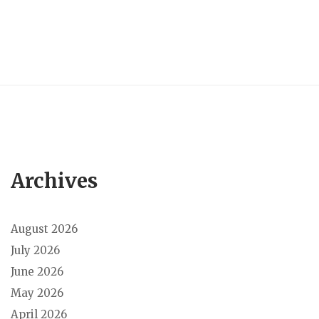
Archives
August 2026
July 2026
June 2026
May 2026
April 2026