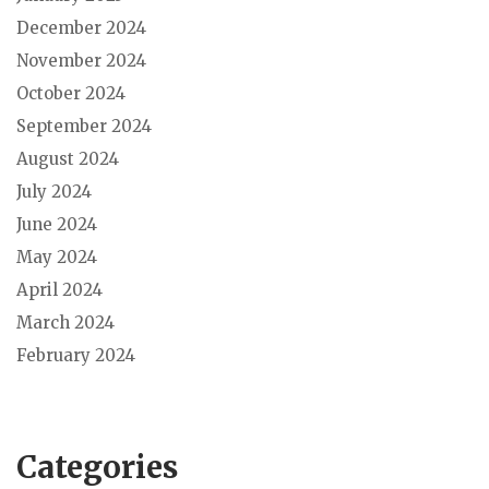
December 2024
November 2024
October 2024
September 2024
August 2024
July 2024
June 2024
May 2024
April 2024
March 2024
February 2024
Categories