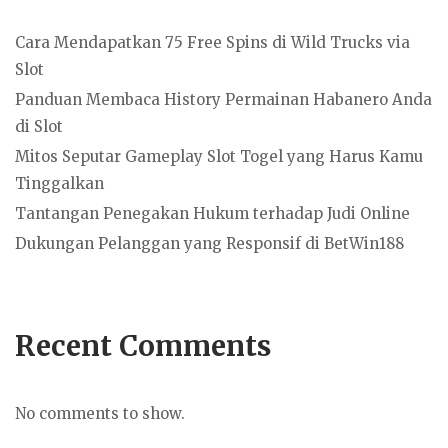
Cara Mendapatkan 75 Free Spins di Wild Trucks via
Slot
Panduan Membaca History Permainan Habanero Anda
di Slot
Mitos Seputar Gameplay Slot Togel yang Harus Kamu
Tinggalkan
Tantangan Penegakan Hukum terhadap Judi Online
Dukungan Pelanggan yang Responsif di BetWin188
Recent Comments
No comments to show.