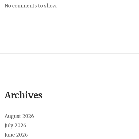
No comments to show.
Archives
August 2026
July 2026
June 2026