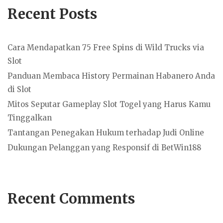
Recent Posts
Cara Mendapatkan 75 Free Spins di Wild Trucks via
Slot
Panduan Membaca History Permainan Habanero Anda
di Slot
Mitos Seputar Gameplay Slot Togel yang Harus Kamu
Tinggalkan
Tantangan Penegakan Hukum terhadap Judi Online
Dukungan Pelanggan yang Responsif di BetWin188
Recent Comments