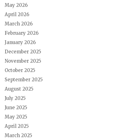
May 2026
April 2026
March 2026
February 2026
January 2026
December 2025
November 2025
October 2025
September 2025
August 2025
July 2025
June 2025
May 2025
April 2025
March 2025