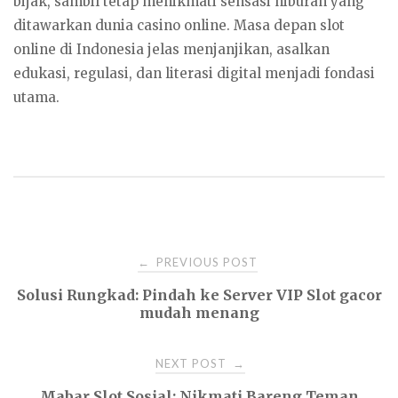
bijak, sambil tetap menikmati sensasi hiburan yang
ditawarkan dunia casino online. Masa depan slot
online di Indonesia jelas menjanjikan, asalkan
edukasi, regulasi, dan literasi digital menjadi fondasi
utama.
Post
PREVIOUS POST
←
Solusi Rungkad: Pindah ke Server VIP Slot gacor
navigation
mudah menang
NEXT POST
→
Mabar Slot Sosial: Nikmati Bareng Teman