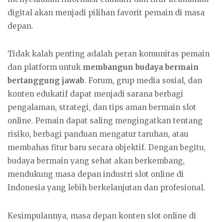
digital akan menjadi pilihan favorit pemain di masa
depan.
Tidak kalah penting adalah peran komunitas pemain
dan platform untuk
membangun budaya bermain
bertanggung jawab
. Forum, grup media sosial, dan
konten edukatif dapat menjadi sarana berbagi
pengalaman, strategi, dan tips aman bermain slot
online. Pemain dapat saling mengingatkan tentang
risiko, berbagi panduan mengatur taruhan, atau
membahas fitur baru secara objektif. Dengan begitu,
budaya bermain yang sehat akan berkembang,
mendukung masa depan industri slot online di
Indonesia yang lebih berkelanjutan dan profesional.
Kesimpulannya, masa depan konten slot online di