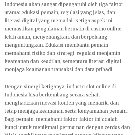
Indonesia akan sangat dipengaruhi oleh tiga faktor
utama: edukasi pemain, regulasi yang jelas, dan
literasi digital yang memadai. Ketiga aspek ini
memastikan pengalaman bermain di casino online
lebih aman, menyenangkan, dan berpeluang
menguntungkan. Edukasi membantu pemain
memahami risiko dan strategi, regulasi menjamin
keamanan dan keadilan, sementara literasi digital
menjaga keamanan transaksi dan data pribadi.
Dengan sinergi ketiganya, industri slot online di
Indonesia bisa berkembang secara sehat,
menghadirkan inovasi konten yang menarik, dan
tetap menjaga keamanan serta kenyamanan pemain.
Bagi pemain, memahami faktor-faktor ini adalah
kunci untuk menikmati permainan dengan cerdas dan