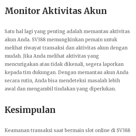
Monitor Aktivitas Akun
Satu hal lagi yang penting adalah memantau aktivitas
akun Anda. SV388 memungkinkan pemain untuk
melihat riwayat transaksi dan aktivitas akun dengan
mudah. Jika Anda melihat aktivitas yang
mencurigakan atau tidak dikenali, segera laporkan
kepada tim dukungan. Dengan memantau akun Anda
secara rutin, Anda bisa mendeteksi masalah lebih
awal dan mengambil tindakan yang diperlukan.
Kesimpulan
Keamanan transaksi saat bermain slot online di SV388