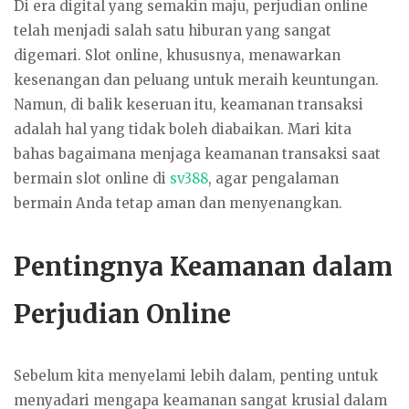
Di era digital yang semakin maju, perjudian online
telah menjadi salah satu hiburan yang sangat
digemari. Slot online, khususnya, menawarkan
kesenangan dan peluang untuk meraih keuntungan.
Namun, di balik keseruan itu, keamanan transaksi
adalah hal yang tidak boleh diabaikan. Mari kita
bahas bagaimana menjaga keamanan transaksi saat
bermain slot online di
sv388
, agar pengalaman
bermain Anda tetap aman dan menyenangkan.
Pentingnya Keamanan dalam
Perjudian Online
Sebelum kita menyelami lebih dalam, penting untuk
menyadari mengapa keamanan sangat krusial dalam