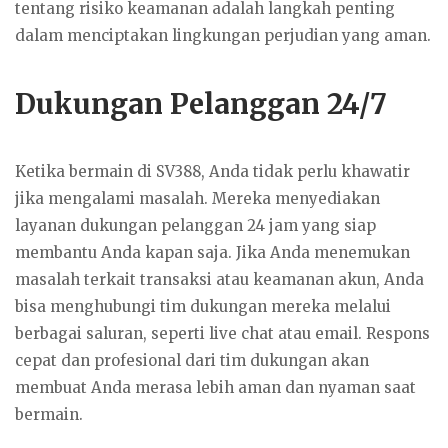
tentang risiko keamanan adalah langkah penting
dalam menciptakan lingkungan perjudian yang aman.
Dukungan Pelanggan 24/7
Ketika bermain di SV388, Anda tidak perlu khawatir
jika mengalami masalah. Mereka menyediakan
layanan dukungan pelanggan 24 jam yang siap
membantu Anda kapan saja. Jika Anda menemukan
masalah terkait transaksi atau keamanan akun, Anda
bisa menghubungi tim dukungan mereka melalui
berbagai saluran, seperti live chat atau email. Respons
cepat dan profesional dari tim dukungan akan
membuat Anda merasa lebih aman dan nyaman saat
bermain.