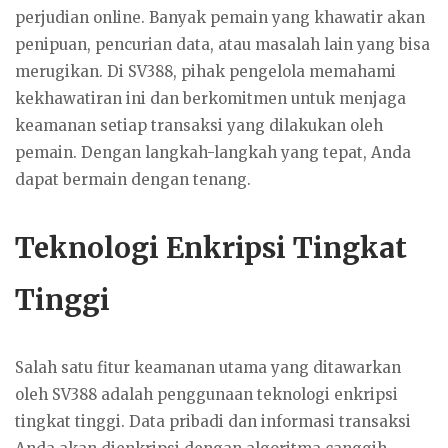
perjudian online. Banyak pemain yang khawatir akan
penipuan, pencurian data, atau masalah lain yang bisa
merugikan. Di SV388, pihak pengelola memahami
kekhawatiran ini dan berkomitmen untuk menjaga
keamanan setiap transaksi yang dilakukan oleh
pemain. Dengan langkah-langkah yang tepat, Anda
dapat bermain dengan tenang.
Teknologi Enkripsi Tingkat
Tinggi
Salah satu fitur keamanan utama yang ditawarkan
oleh SV388 adalah penggunaan teknologi enkripsi
tingkat tinggi. Data pribadi dan informasi transaksi