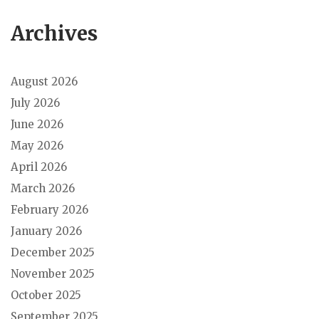
Archives
August 2026
July 2026
June 2026
May 2026
April 2026
March 2026
February 2026
January 2026
December 2025
November 2025
October 2025
September 2025