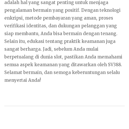
adalah hal yang sangat penting untuk menjaga
pengalaman bermain yang positif. Dengan teknologi
enkripsi, metode pembayaran yang aman, proses
verifikasi identitas, dan dukungan pelanggan yang
siap membantu, Anda bisa bermain dengan tenang.
Selain itu, edukasi tentang praktik keamanan juga
sangat berharga. Jadi, sebelum Anda mulai
berpetualang di dunia slot, pastikan Anda memahami
semua aspek keamanan yang ditawarkan oleh SV388.
Selamat bermain, dan semoga keberuntungan selalu
menyertai Anda!