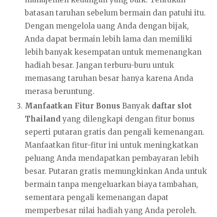
batasan taruhan sebelum bermain dan patuhi itu.
Dengan mengelola uang Anda dengan bijak,
Anda dapat bermain lebih lama dan memiliki
lebih banyak kesempatan untuk memenangkan
hadiah besar. Jangan terburu-buru untuk
memasang taruhan besar hanya karena Anda
merasa beruntung.
Manfaatkan Fitur Bonus
Banyak
daftar slot
Thailand
yang dilengkapi dengan fitur bonus
seperti putaran gratis dan pengali kemenangan.
Manfaatkan fitur-fitur ini untuk meningkatkan
peluang Anda mendapatkan pembayaran lebih
besar. Putaran gratis memungkinkan Anda untuk
bermain tanpa mengeluarkan biaya tambahan,
sementara pengali kemenangan dapat
memperbesar nilai hadiah yang Anda peroleh.