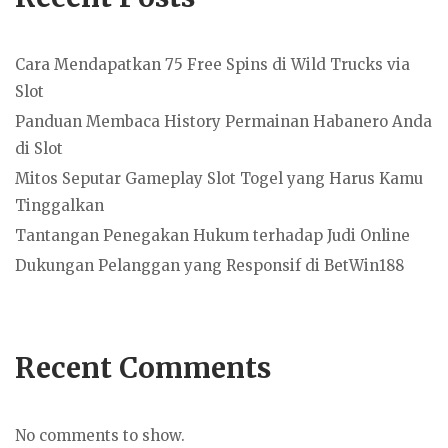
Cara Mendapatkan 75 Free Spins di Wild Trucks via
Slot
Panduan Membaca History Permainan Habanero Anda
di Slot
Mitos Seputar Gameplay Slot Togel yang Harus Kamu
Tinggalkan
Tantangan Penegakan Hukum terhadap Judi Online
Dukungan Pelanggan yang Responsif di BetWin188
Recent Comments
No comments to show.