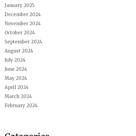
January 2025
December 2024
November 2024
October 2024
September 2024
August 2024
July 2024
June 2024
May 2024
April 2024
March 2024
February 2024