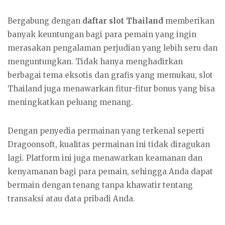
Bergabung dengan
daftar slot Thailand
memberikan
banyak keuntungan bagi para pemain yang ingin
merasakan pengalaman perjudian yang lebih seru dan
menguntungkan. Tidak hanya menghadirkan
berbagai tema eksotis dan grafis yang memukau, slot
Thailand juga menawarkan fitur-fitur bonus yang bisa
meningkatkan peluang menang.
Dengan penyedia permainan yang terkenal seperti
Dragoonsoft, kualitas permainan ini tidak diragukan
lagi. Platform ini juga menawarkan keamanan dan
kenyamanan bagi para pemain, sehingga Anda dapat
bermain dengan tenang tanpa khawatir tentang
transaksi atau data pribadi Anda.