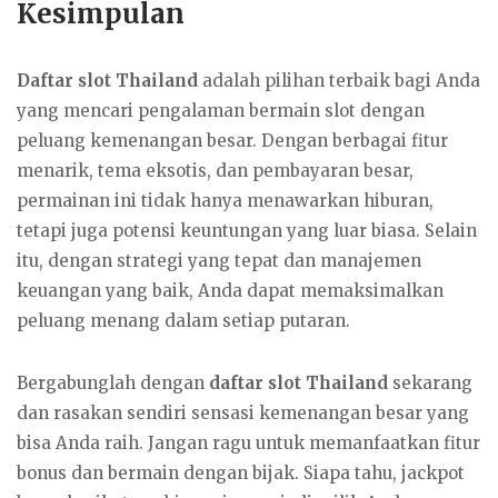
Kesimpulan
Daftar slot Thailand
adalah pilihan terbaik bagi Anda
yang mencari pengalaman bermain slot dengan
peluang kemenangan besar. Dengan berbagai fitur
menarik, tema eksotis, dan pembayaran besar,
permainan ini tidak hanya menawarkan hiburan,
tetapi juga potensi keuntungan yang luar biasa. Selain
itu, dengan strategi yang tepat dan manajemen
keuangan yang baik, Anda dapat memaksimalkan
peluang menang dalam setiap putaran.
Bergabunglah dengan
daftar slot Thailand
sekarang
dan rasakan sendiri sensasi kemenangan besar yang
bisa Anda raih. Jangan ragu untuk memanfaatkan fitur
bonus dan bermain dengan bijak. Siapa tahu, jackpot