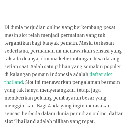
Di dunia perjudian online yang berkembang pesat,
mesin slot telah menjadi permainan yang tak
tergantikan bagi banyak pemain. Meski terkesan
sederhana, permainan ini menawarkan sensasi yang
tak ada duanya, dimana keberuntungan bisa datang
setiap saat. Salah satu pilihan yang semakin populer
di kalangan pemain Indonesia adalah
daftar slot
thailand
. Slot ini menawarkan pengalaman bermain
yang tak hanya menyenangkan, tetapi juga
memberikan peluang pembayaran besar yang
menggiurkan. Bagi Anda yang ingin merasakan
sensasi berbeda dalam dunia perjudian online,
daftar
slot Thailand
adalah pilihan yang tepat.