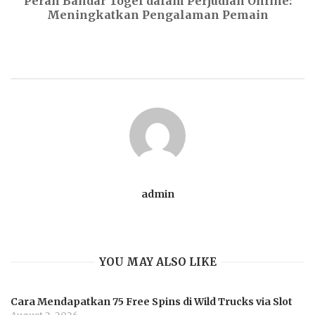
Peran Bandar Togel dalam Perjudian Online:
Meningkatkan Pengalaman Pemain
admin
YOU MAY ALSO LIKE
Cara Mendapatkan 75 Free Spins di Wild Trucks via Slot