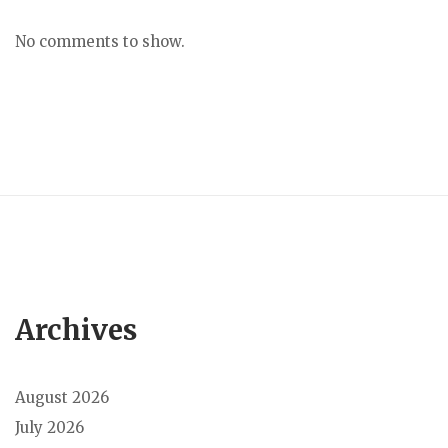
No comments to show.
Archives
August 2026
July 2026