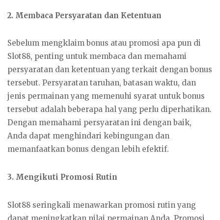
2. Membaca Persyaratan dan Ketentuan
Sebelum mengklaim bonus atau promosi apa pun di
Slot88, penting untuk membaca dan memahami
persyaratan dan ketentuan yang terkait dengan bonus
tersebut. Persyaratan taruhan, batasan waktu, dan
jenis permainan yang memenuhi syarat untuk bonus
tersebut adalah beberapa hal yang perlu diperhatikan.
Dengan memahami persyaratan ini dengan baik,
Anda dapat menghindari kebingungan dan
memanfaatkan bonus dengan lebih efektif.
3. Mengikuti Promosi Rutin
Slot88 seringkali menawarkan promosi rutin yang
dapat meningkatkan nilai permainan Anda. Promosi