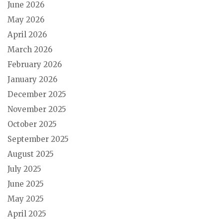
June 2026
May 2026
April 2026
March 2026
February 2026
January 2026
December 2025
November 2025
October 2025
September 2025
August 2025
July 2025
June 2025
May 2025
April 2025