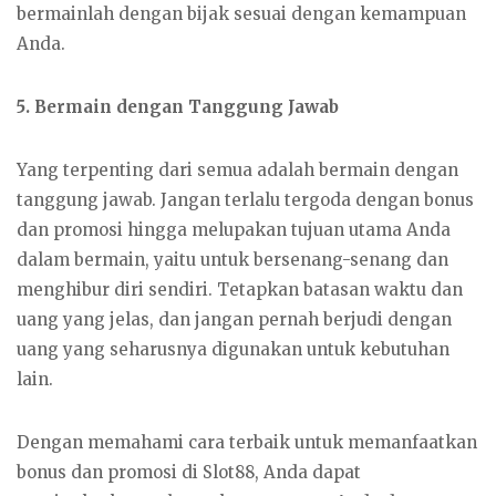
bermainlah dengan bijak sesuai dengan kemampuan
Anda.
5. Bermain dengan Tanggung Jawab
Yang terpenting dari semua adalah bermain dengan
tanggung jawab. Jangan terlalu tergoda dengan bonus
dan promosi hingga melupakan tujuan utama Anda
dalam bermain, yaitu untuk bersenang-senang dan
menghibur diri sendiri. Tetapkan batasan waktu dan
uang yang jelas, dan jangan pernah berjudi dengan
uang yang seharusnya digunakan untuk kebutuhan
lain.
Dengan memahami cara terbaik untuk memanfaatkan
bonus dan promosi di Slot88, Anda dapat