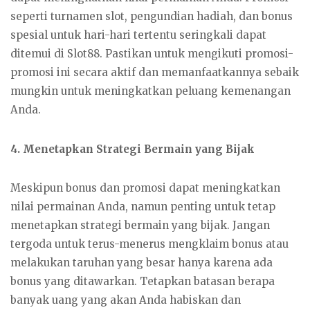
seperti turnamen slot, pengundian hadiah, dan bonus
spesial untuk hari-hari tertentu seringkali dapat
ditemui di Slot88. Pastikan untuk mengikuti promosi-
promosi ini secara aktif dan memanfaatkannya sebaik
mungkin untuk meningkatkan peluang kemenangan
Anda.
4. Menetapkan Strategi Bermain yang Bijak
Meskipun bonus dan promosi dapat meningkatkan
nilai permainan Anda, namun penting untuk tetap
menetapkan strategi bermain yang bijak. Jangan
tergoda untuk terus-menerus mengklaim bonus atau
melakukan taruhan yang besar hanya karena ada
bonus yang ditawarkan. Tetapkan batasan berapa
banyak uang yang akan Anda habiskan dan