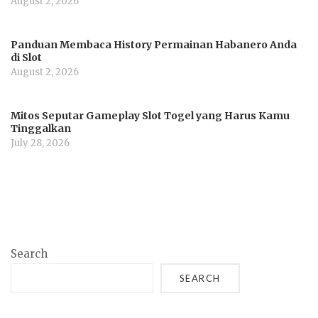
August 2, 2026
Panduan Membaca History Permainan Habanero Anda
di Slot
August 2, 2026
Mitos Seputar Gameplay Slot Togel yang Harus Kamu
Tinggalkan
July 28, 2026
Search
SEARCH