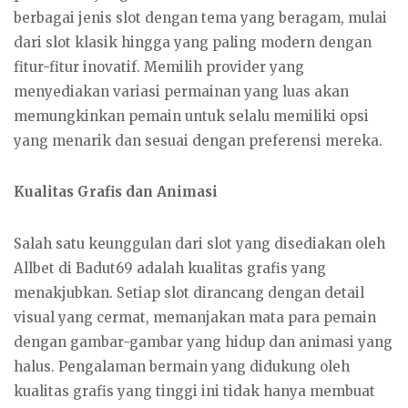
berbagai jenis slot dengan tema yang beragam, mulai
dari slot klasik hingga yang paling modern dengan
fitur-fitur inovatif. Memilih provider yang
menyediakan variasi permainan yang luas akan
memungkinkan pemain untuk selalu memiliki opsi
yang menarik dan sesuai dengan preferensi mereka.
Kualitas Grafis dan Animasi
Salah satu keunggulan dari slot yang disediakan oleh
Allbet di Badut69 adalah kualitas grafis yang
menakjubkan. Setiap slot dirancang dengan detail
visual yang cermat, memanjakan mata para pemain
dengan gambar-gambar yang hidup dan animasi yang
halus. Pengalaman bermain yang didukung oleh
kualitas grafis yang tinggi ini tidak hanya membuat