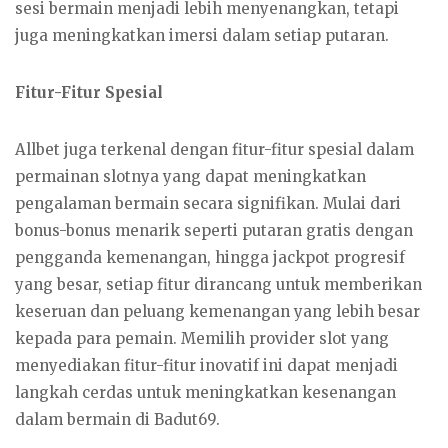
sesi bermain menjadi lebih menyenangkan, tetapi
juga meningkatkan imersi dalam setiap putaran.
Fitur-Fitur Spesial
Allbet juga terkenal dengan fitur-fitur spesial dalam
permainan slotnya yang dapat meningkatkan
pengalaman bermain secara signifikan. Mulai dari
bonus-bonus menarik seperti putaran gratis dengan
pengganda kemenangan, hingga jackpot progresif
yang besar, setiap fitur dirancang untuk memberikan
keseruan dan peluang kemenangan yang lebih besar
kepada para pemain. Memilih provider slot yang
menyediakan fitur-fitur inovatif ini dapat menjadi
langkah cerdas untuk meningkatkan kesenangan
dalam bermain di Badut69.