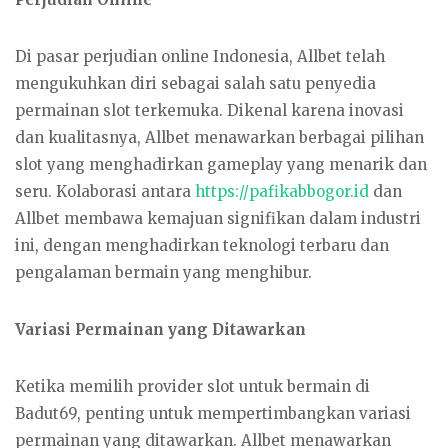
Di pasar perjudian online Indonesia, Allbet telah
mengukuhkan diri sebagai salah satu penyedia
permainan slot terkemuka. Dikenal karena inovasi
dan kualitasnya, Allbet menawarkan berbagai pilihan
slot yang menghadirkan gameplay yang menarik dan
seru. Kolaborasi antara
https://pafikabbogor.id
dan
Allbet membawa kemajuan signifikan dalam industri
ini, dengan menghadirkan teknologi terbaru dan
pengalaman bermain yang menghibur.
Variasi Permainan yang Ditawarkan
Ketika memilih provider slot untuk bermain di
Badut69, penting untuk mempertimbangkan variasi
permainan yang ditawarkan. Allbet menawarkan