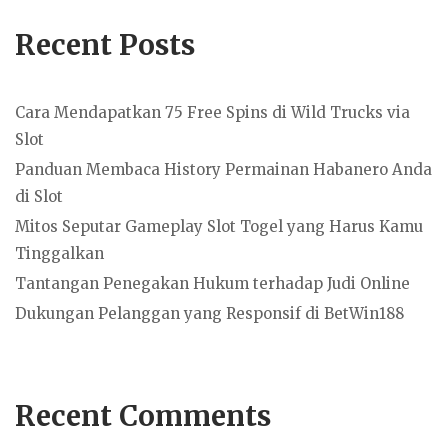
Recent Posts
Cara Mendapatkan 75 Free Spins di Wild Trucks via
Slot
Panduan Membaca History Permainan Habanero Anda
di Slot
Mitos Seputar Gameplay Slot Togel yang Harus Kamu
Tinggalkan
Tantangan Penegakan Hukum terhadap Judi Online
Dukungan Pelanggan yang Responsif di BetWin188
Recent Comments