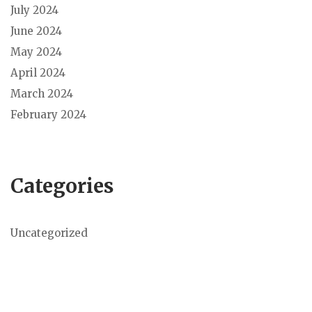
July 2024
June 2024
May 2024
April 2024
March 2024
February 2024
Categories
Uncategorized