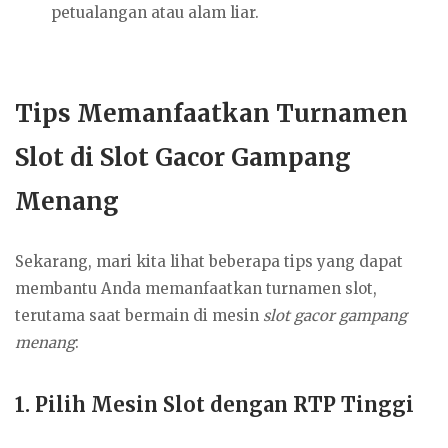
petualangan atau alam liar.
Tips Memanfaatkan Turnamen
Slot di Slot Gacor Gampang
Menang
Sekarang, mari kita lihat beberapa tips yang dapat
membantu Anda memanfaatkan turnamen slot,
terutama saat bermain di mesin
slot gacor gampang
menang
:
1.
Pilih Mesin Slot dengan RTP Tinggi