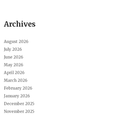
Archives
August 2026
July 2026
June 2026
May 2026
April 2026
March 2026
February 2026
January 2026
December 2025
November 2025