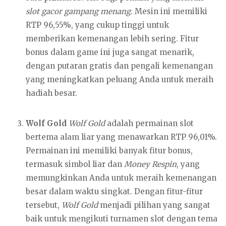
slot gacor gampang menang
. Mesin ini memiliki
RTP 96,55%, yang cukup tinggi untuk
memberikan kemenangan lebih sering. Fitur
bonus dalam game ini juga sangat menarik,
dengan putaran gratis dan pengali kemenangan
yang meningkatkan peluang Anda untuk meraih
hadiah besar.
Wolf Gold
Wolf Gold
adalah permainan slot
bertema alam liar yang menawarkan RTP 96,01%.
Permainan ini memiliki banyak fitur bonus,
termasuk simbol liar dan
Money Respin
, yang
memungkinkan Anda untuk meraih kemenangan
besar dalam waktu singkat. Dengan fitur-fitur
tersebut,
Wolf Gold
menjadi pilihan yang sangat
baik untuk mengikuti turnamen slot dengan tema