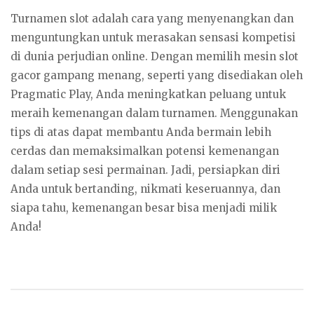
Turnamen slot adalah cara yang menyenangkan dan
menguntungkan untuk merasakan sensasi kompetisi
di dunia perjudian online. Dengan memilih mesin slot
gacor gampang menang, seperti yang disediakan oleh
Pragmatic Play, Anda meningkatkan peluang untuk
meraih kemenangan dalam turnamen. Menggunakan
tips di atas dapat membantu Anda bermain lebih
cerdas dan memaksimalkan potensi kemenangan
dalam setiap sesi permainan. Jadi, persiapkan diri
Anda untuk bertanding, nikmati keseruannya, dan
siapa tahu, kemenangan besar bisa menjadi milik
Anda!