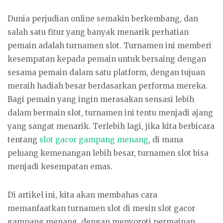
Dunia perjudian online semakin berkembang, dan
salah satu fitur yang banyak menarik perhatian
pemain adalah turnamen slot. Turnamen ini memberi
kesempatan kepada pemain untuk bersaing dengan
sesama pemain dalam satu platform, dengan tujuan
meraih hadiah besar berdasarkan performa mereka.
Bagi pemain yang ingin merasakan sensasi lebih
dalam bermain slot, turnamen ini tentu menjadi ajang
yang sangat menarik. Terlebih lagi, jika kita berbicara
tentang
slot gacor gampang menang
, di mana
peluang kemenangan lebih besar, turnamen slot bisa
menjadi kesempatan emas.
Di artikel ini, kita akan membahas cara
memanfaatkan turnamen slot di mesin slot gacor
gampang menang, dengan menyoroti permainan