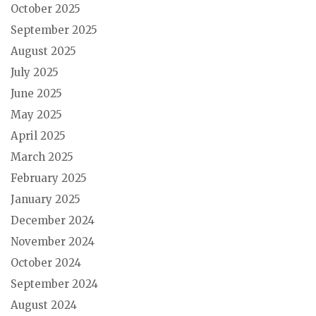
October 2025
September 2025
August 2025
July 2025
June 2025
May 2025
April 2025
March 2025
February 2025
January 2025
December 2024
November 2024
October 2024
September 2024
August 2024