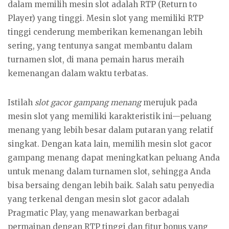
dalam memilih mesin slot adalah RTP (Return to
Player) yang tinggi. Mesin slot yang memiliki RTP
tinggi cenderung memberikan kemenangan lebih
sering, yang tentunya sangat membantu dalam
turnamen slot, di mana pemain harus meraih
kemenangan dalam waktu terbatas.
Istilah
slot gacor gampang menang
merujuk pada
mesin slot yang memiliki karakteristik ini—peluang
menang yang lebih besar dalam putaran yang relatif
singkat. Dengan kata lain, memilih mesin slot gacor
gampang menang dapat meningkatkan peluang Anda
untuk menang dalam turnamen slot, sehingga Anda
bisa bersaing dengan lebih baik. Salah satu penyedia
yang terkenal dengan mesin slot gacor adalah
Pragmatic Play, yang menawarkan berbagai
permainan dengan RTP tinggi dan fitur bonus yang