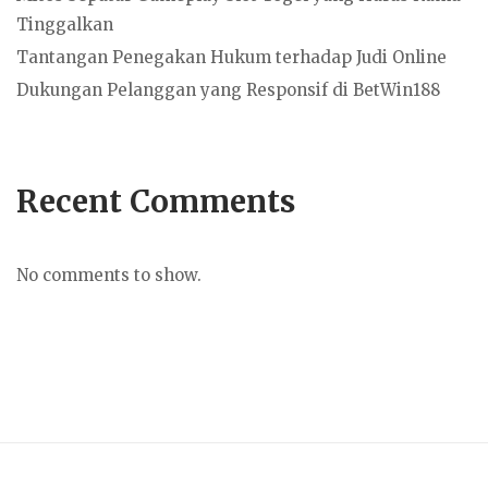
Tinggalkan
Tantangan Penegakan Hukum terhadap Judi Online
Dukungan Pelanggan yang Responsif di BetWin188
Recent Comments
No comments to show.