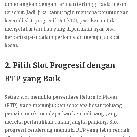
dimenangkan dengan taruhan tertinggi pada mesin
tersebut. Jadi, jika kamu ingin mencoba peruntungan
besar di slot progresif Detik123, pastikan untuk
mengetahui taruhan yang diperlukan agar bisa
berpartisipasi dalam perlombaan menuju jackpot
besar.
2. Pilih Slot Progresif dengan
RTP yang Baik
Setiap slot memiliki persentase Return to Player
(RTP), yang menunjukkan seberapa besar peluang
pemain untuk mendapatkan kembali uang yang
mereka pertaruhkan dalam jangka panjang. Slot
progresif cenderung memiliki RTP yang lebih rendah