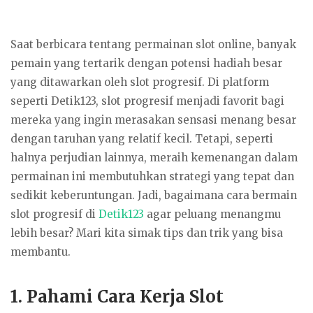
Saat berbicara tentang permainan slot online, banyak
pemain yang tertarik dengan potensi hadiah besar
yang ditawarkan oleh slot progresif. Di platform
seperti Detik123, slot progresif menjadi favorit bagi
mereka yang ingin merasakan sensasi menang besar
dengan taruhan yang relatif kecil. Tetapi, seperti
halnya perjudian lainnya, meraih kemenangan dalam
permainan ini membutuhkan strategi yang tepat dan
sedikit keberuntungan. Jadi, bagaimana cara bermain
slot progresif di
Detik123
agar peluang menangmu
lebih besar? Mari kita simak tips dan trik yang bisa
membantu.
1. Pahami Cara Kerja Slot