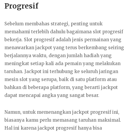
Progresif
Sebelum membahas strategi, penting untuk
memahami terlebih dahulu bagaimana slot progresif
bekerja. Slot progresif adalah jenis permainan yang
menawarkan jackpot yang terus berkembang seiring
berjalannya waktu, dengan jumlah hadiah yang
meningkat setiap kali ada pemain yang melakukan
taruhan. Jackpot ini terhubung ke seluruh jaringan
mesin slot yang serupa, baik di satu platform atau
bahkan di beberapa platform, yang berarti jackpot
dapat mencapai angka yang sangat besar.
Namun, untuk memenangkan jackpot progresif ini,
biasanya kamu perlu memasang taruhan maksimal.
Hal ini karena jackpot progresif hanya bisa