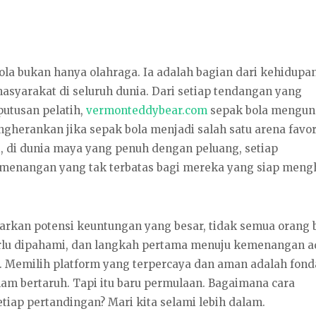
bola bukan hanya olahraga. Ia adalah bagian dari kehidupan
asyarakat di seluruh dunia. Dari setiap tendangan yang
utusan pelatih,
vermonteddybear.com
sepak bola mengu
herankan jika sepak bola menjadi salah satu arena favor
ni, di dunia maya yang penuh dengan peluang, setiap
enangan yang tak terbatas bagi mereka yang siap meng
rkan potensi keuntungan yang besar, tidak semua orang 
erlu dipahami, dan langkah pertama menuju kemenangan a
. Memilih platform yang terpercaya dan aman adalah fond
m bertaruh. Tapi itu baru permulaan. Bagaimana cara
ap pertandingan? Mari kita selami lebih dalam.