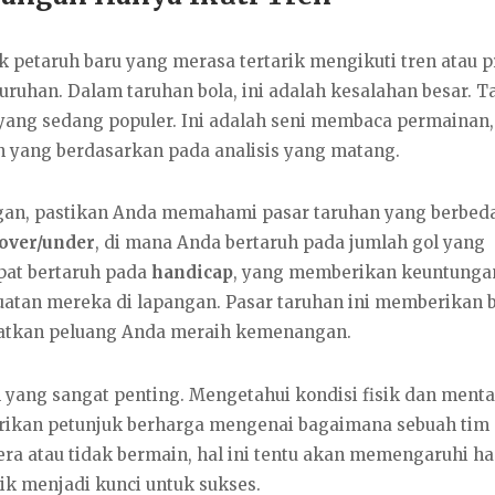
k petaruh baru yang merasa tertarik mengikuti tren atau p
ruhan. Dalam taruhan bola, ini adalah kesalahan besar. T
 yang sedang populer. Ini adalah seni membaca permainan,
 yang berdasarkan pada analisis yang matang.
an, pastikan Anda memahami pasar taruhan yang berbeda
over/under
, di mana Anda bertaruh pada jumlah gol yang
apat bertaruh pada
handicap
, yang memberikan keuntunga
uatan mereka di lapangan. Pasar taruhan ini memberikan 
katkan peluang Anda meraih kemenangan.
al yang sangat penting. Mengetahui kondisi fisik dan menta
ikan petunjuk berharga mengenai bagaimana sebuah tim
ra atau tidak bermain, hal ini tentu akan memengaruhi ha
stik menjadi kunci untuk sukses.