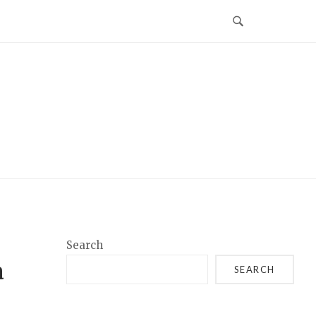
Search
a
SEARCH