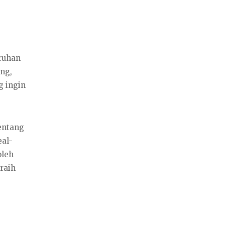
ruhan
ng,
g ingin
entang
al-
oleh
raih