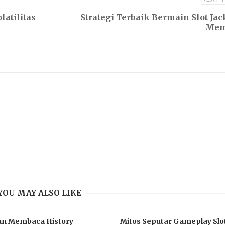
latilitas
Strategi Terbaik Bermain Slot Jac
Mem
YOU MAY ALSO LIKE
n Membaca History
Mitos Seputar Gameplay Slo