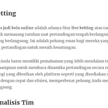
tting
us judi bola online
adalah adanya fitur
live betting
atau ta
uk memasang taruhan saat pertandingan tengah berlangsu
g berlangsung. Ini adalah peluang emas bagi mereka yan
ertandingan untuk meraih keuntungan.
ng, Anda harus memiliki pemahaman yang lebih mendalam t
mampuan untuk membaca dinamika pertandingan secara re
gi yang diberikan oleh platform seperti yang disediakan 
dengan cepat dan efisien, memperbesar peluang Anda me
ngsung.
nalisis Tim