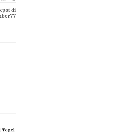
kpot di
ber77
t Togel