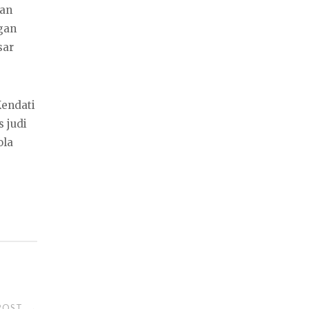
kan
ngan
sar
Kendati
 judi
ola
 POST
→