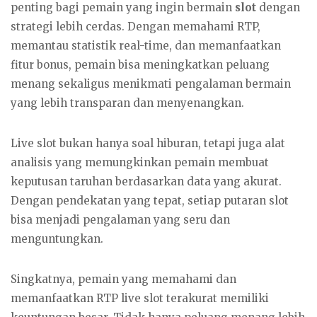
penting bagi pemain yang ingin bermain
slot
dengan
strategi lebih cerdas. Dengan memahami RTP,
memantau statistik real-time, dan memanfaatkan
fitur bonus, pemain bisa meningkatkan peluang
menang sekaligus menikmati pengalaman bermain
yang lebih transparan dan menyenangkan.
Live slot bukan hanya soal hiburan, tetapi juga alat
analisis yang memungkinkan pemain membuat
keputusan taruhan berdasarkan data yang akurat.
Dengan pendekatan yang tepat, setiap putaran slot
bisa menjadi pengalaman yang seru dan
menguntungkan.
Singkatnya, pemain yang memahami dan
memanfaatkan RTP live slot terakurat memiliki