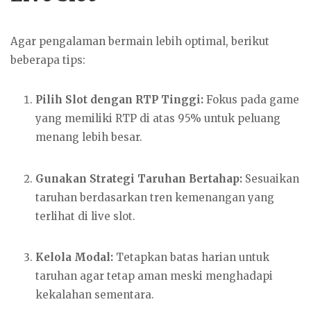
Agar pengalaman bermain lebih optimal, berikut
beberapa tips:
Pilih Slot dengan RTP Tinggi:
Fokus pada game
yang memiliki RTP di atas 95% untuk peluang
menang lebih besar.
Gunakan Strategi Taruhan Bertahap:
Sesuaikan
taruhan berdasarkan tren kemenangan yang
terlihat di live slot.
Kelola Modal:
Tetapkan batas harian untuk
taruhan agar tetap aman meski menghadapi
kekalahan sementara.