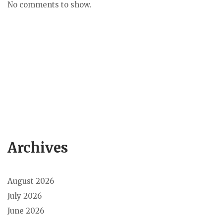
No comments to show.
Archives
August 2026
July 2026
June 2026