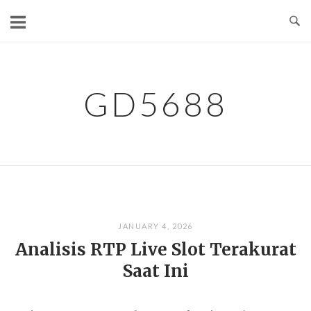
Skip
to
content
GD5688
JANUARY 4, 2026
Analisis RTP Live Slot Terakurat
Saat Ini