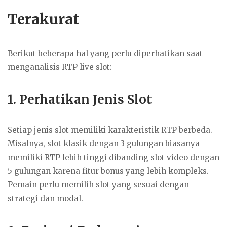
Terakurat
Berikut beberapa hal yang perlu diperhatikan saat
menganalisis RTP live slot:
1. Perhatikan Jenis Slot
Setiap jenis slot memiliki karakteristik RTP berbeda.
Misalnya, slot klasik dengan 3 gulungan biasanya
memiliki RTP lebih tinggi dibanding slot video dengan
5 gulungan karena fitur bonus yang lebih kompleks.
Pemain perlu memilih slot yang sesuai dengan
strategi dan modal.