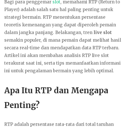
Bagi para penggemar
slot
, memahami RTP (Return to
Player) adalah salah satu hal paling penting untuk
strategi bermain. RTP menentukan persentase
teoretis kemenangan yang dapat diperoleh pemain
dalam jangka panjang. Belakangan, tren
live slot
semakin populer, di mana pemain dapat melihat hasil
secara real-time dan mendapatkan data RTP terbaru.
Artikel ini akan membahas analisis RTP live slot
terakurat saat ini, serta tips memanfaatkan informasi
ini untuk pengalaman bermain yang lebih optimal.
Apa Itu RTP dan Mengapa
Penting?
RTP adalah persentase rata-rata dari total taruhan