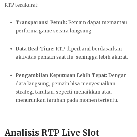
RTP terakurat:
Transparansi Penuh:
Pemain dapat memantau
performa game secara langsung.
Data Real-Time:
RTP diperbarui berdasarkan
aktivitas pemain saat itu, sehingga lebih akurat.
Pengambilan Keputusan Lebih Tepat:
Dengan
data langsung, pemain bisa menyesuaikan
strategi taruhan, seperti menaikkan atau
menurunkan taruhan pada momen tertentu.
Analisis RTP Live Slot